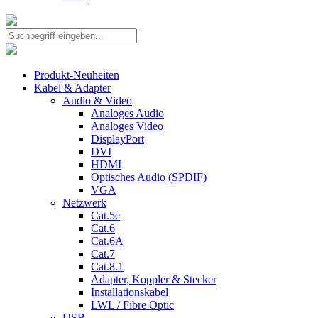
Produkt-Neuheiten
Kabel & Adapter
Audio & Video
Analoges Audio
Analoges Video
DisplayPort
DVI
HDMI
Optisches Audio (SPDIF)
VGA
Netzwerk
Cat.5e
Cat.6
Cat.6A
Cat.7
Cat.8.1
Adapter, Koppler & Stecker
Installationskabel
LWL / Fibre Optic
USB