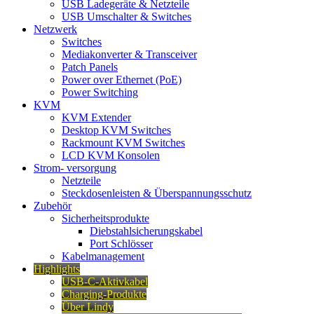
USB Ladegeräte & Netzteile
USB Umschalter & Switches
Netzwerk
Switches
Mediakonverter & Transceiver
Patch Panels
Power over Ethernet (PoE)
Power Switching
KVM
KVM Extender
Desktop KVM Switches
Rackmount KVM Switches
LCD KVM Konsolen
Strom- versorgung
Netzteile
Steckdosenleisten & Überspannungsschutz
Zubehör
Sicherheitsprodukte
Diebstahlsicherungskabel
Port Schlösser
Kabelmanagement
Highlights
USB-C-Aktivkabel
Charging-Produkte
Über Lindy