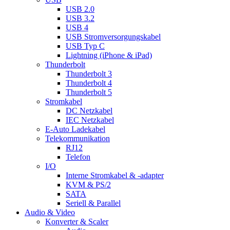
USB 2.0
USB 3.2
USB 4
USB Stromversorgungskabel
USB Typ C
Lightning (iPhone & iPad)
Thunderbolt
Thunderbolt 3
Thunderbolt 4
Thunderbolt 5
Stromkabel
DC Netzkabel
IEC Netzkabel
E-Auto Ladekabel
Telekommunikation
RJ12
Telefon
I/O
Interne Stromkabel & -adapter
KVM & PS/2
SATA
Seriell & Parallel
Audio & Video
Konverter & Scaler