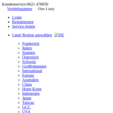
Kundenservice:
0621 470050
Vertriebspartner
Über Lindy
Login
Registrierung
Service-Seiten
Land/ Region auswählen
Frankreich
Italien
Spanien
Österreich
Schweiz
Großbritannien
International
Europa
Australien
China
Hong Kong
Indonesien
Japan
Taiwan
GCC
USA