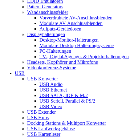
EDID Emulatoren
Pattern Generators
Wandanschlussfelder
Vorverdrahtete AV-Anschlussblenden
Modulare AV-Anschlussblenden
Aufputz-Gerätedosen
Displayhalterungen
Desktop-Monitor-Halterungen
Modulare Desktop Halterungssysteme
PC-Halterungen
TV-, Digital-Signage- & Projektorhalterungen
Headsets, Kopfhörer und Mikrofone
Videokonferenz-Systeme
USB
USB Konverter
USB Audio
USB Ethernet
USB SATA, IDE & M.2
USB Seriell, Parallel & PS/2
USB Video
USB Extender
USB Hubs
Docking Stations & Multiport Konverter
USB Laufwerksgehäuse
USB Kartenleser