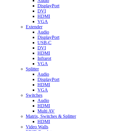
Audio
DisplayPort
DVI
HDMI
VGA
Extender
Audio
DisplayPort
USB-C
DVI
HDMI
Infrarot
VGA
Splitter
Audio
DisplayPort
HDMI
VGA
Switches
Audio
HDMI
Multi AV
Matrix, Switches & Splitter
HDMI
Video Walls