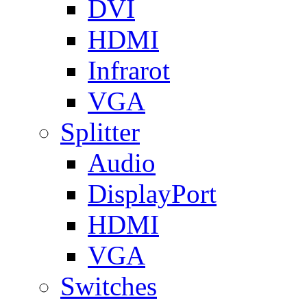
DVI
HDMI
Infrarot
VGA
Splitter
Audio
DisplayPort
HDMI
VGA
Switches