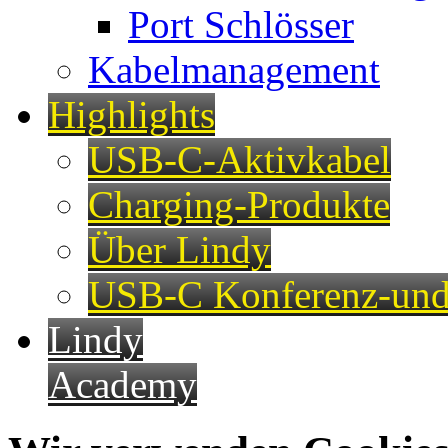
Port Schlösser
Kabelmanagement
Highlights
USB-C-Aktivkabel
Charging-Produkte
Über Lindy
USB-C Konferenz-und
Lindy
Academy