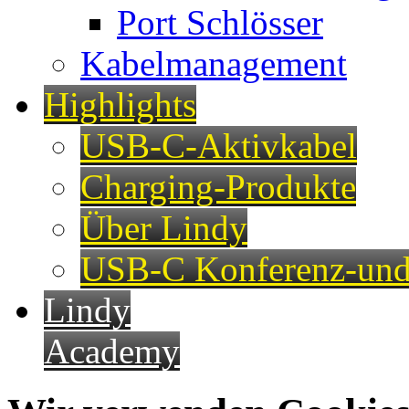
Port Schlösser
Kabelmanagement
Highlights
USB-C-Aktivkabel
Charging-Produkte
Über Lindy
USB-C Konferenz-und
Lindy
Academy