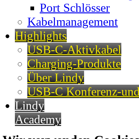
Port Schlösser
Kabelmanagement
Highlights
USB-C-Aktivkabel
Charging-Produkte
Über Lindy
USB-C Konferenz-und
Lindy
Academy