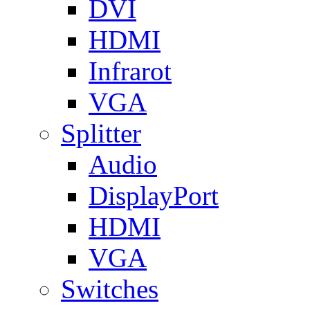
DVI
HDMI
Infrarot
VGA
Splitter
Audio
DisplayPort
HDMI
VGA
Switches