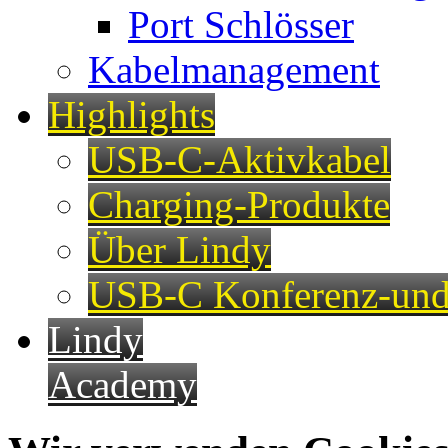
Port Schlösser
Kabelmanagement
Highlights
USB-C-Aktivkabel
Charging-Produkte
Über Lindy
USB-C Konferenz-und
Lindy
Academy