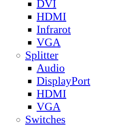
DVI
HDMI
Infrarot
VGA
Splitter
Audio
DisplayPort
HDMI
VGA
Switches