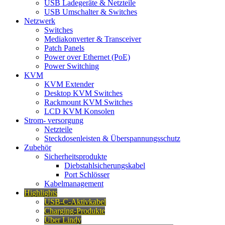
USB Ladegeräte & Netzteile
USB Umschalter & Switches
Netzwerk
Switches
Mediakonverter & Transceiver
Patch Panels
Power over Ethernet (PoE)
Power Switching
KVM
KVM Extender
Desktop KVM Switches
Rackmount KVM Switches
LCD KVM Konsolen
Strom- versorgung
Netzteile
Steckdosenleisten & Überspannungsschutz
Zubehör
Sicherheitsprodukte
Diebstahlsicherungskabel
Port Schlösser
Kabelmanagement
Highlights
USB-C-Aktivkabel
Charging-Produkte
Über Lindy