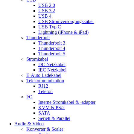
USB 2.0
USB 3.2
USB 4
USB Stromversorgungskabel
USB Typ C
Lightning (iPhone & iPad)
Thunderbolt
Thunderbolt 3
Thunderbolt 4
Thunderbolt 5
Stromkabel
DC Netzkabel
IEC Netzkabel
E-Auto Ladekabel
Telekommunikation
RJ12
Telefon
I/O
Interne Stromkabel & -adapter
KVM & PS/2
SATA
Seriell & Parallel
Audio & Video
Konverter & Scaler