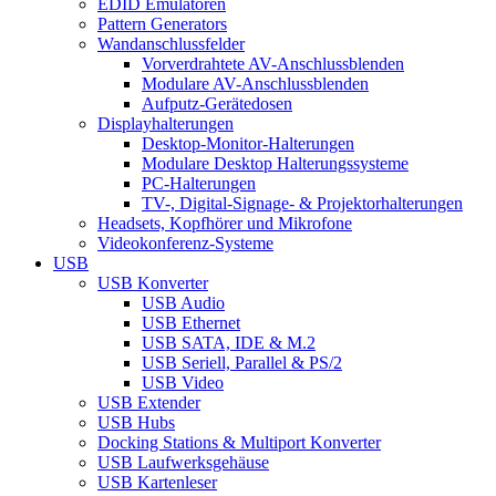
EDID Emulatoren
Pattern Generators
Wandanschlussfelder
Vorverdrahtete AV-Anschlussblenden
Modulare AV-Anschlussblenden
Aufputz-Gerätedosen
Displayhalterungen
Desktop-Monitor-Halterungen
Modulare Desktop Halterungssysteme
PC-Halterungen
TV-, Digital-Signage- & Projektorhalterungen
Headsets, Kopfhörer und Mikrofone
Videokonferenz-Systeme
USB
USB Konverter
USB Audio
USB Ethernet
USB SATA, IDE & M.2
USB Seriell, Parallel & PS/2
USB Video
USB Extender
USB Hubs
Docking Stations & Multiport Konverter
USB Laufwerksgehäuse
USB Kartenleser