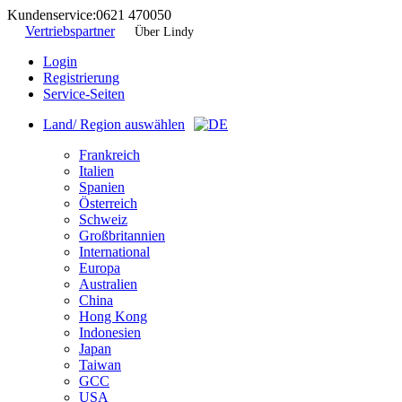
Kundenservice:
0621 470050
Vertriebspartner
Über Lindy
Login
Registrierung
Service-Seiten
Land/ Region auswählen
Frankreich
Italien
Spanien
Österreich
Schweiz
Großbritannien
International
Europa
Australien
China
Hong Kong
Indonesien
Japan
Taiwan
GCC
USA