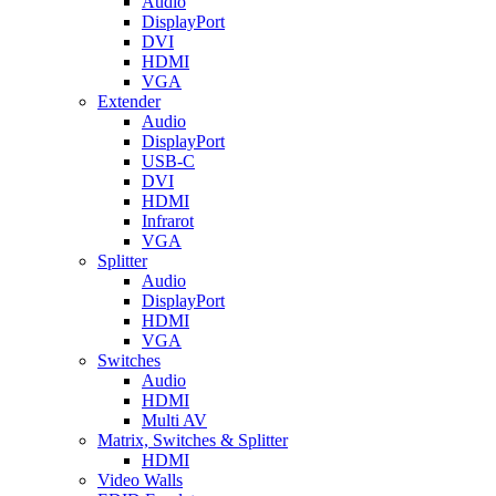
Audio
DisplayPort
DVI
HDMI
VGA
Extender
Audio
DisplayPort
USB-C
DVI
HDMI
Infrarot
VGA
Splitter
Audio
DisplayPort
HDMI
VGA
Switches
Audio
HDMI
Multi AV
Matrix, Switches & Splitter
HDMI
Video Walls