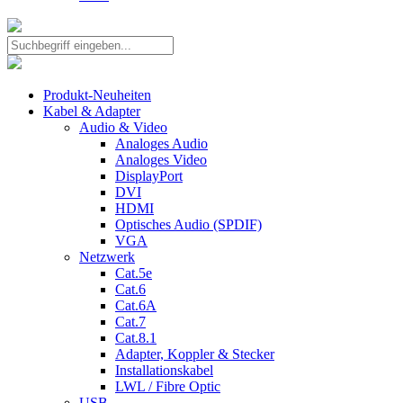
Produkt-Neuheiten
Kabel & Adapter
Audio & Video
Analoges Audio
Analoges Video
DisplayPort
DVI
HDMI
Optisches Audio (SPDIF)
VGA
Netzwerk
Cat.5e
Cat.6
Cat.6A
Cat.7
Cat.8.1
Adapter, Koppler & Stecker
Installationskabel
LWL / Fibre Optic
USB