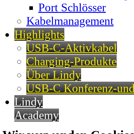
Port Schlösser
Kabelmanagement
Highlights
USB-C-Aktivkabel
Charging-Produkte
Über Lindy
USB-C Konferenz-und
Lindy
Academy