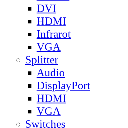
DVI
HDMI
Infrarot
VGA
Splitter
Audio
DisplayPort
HDMI
VGA
Switches