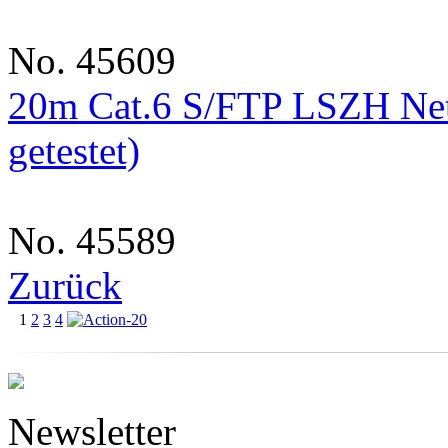
No. 45609
20m Cat.6 S/FTP LSZH Net
getestet)
No. 45589
Zurück
1
2
3
4
Newsletter