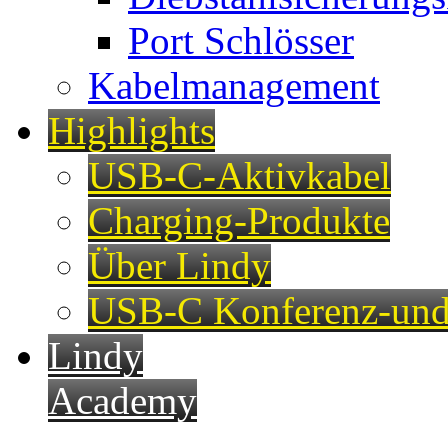
Port Schlösser
Kabelmanagement
Highlights
USB-C-Aktivkabel
Charging-Produkte
Über Lindy
USB-C Konferenz-und
Lindy
Academy