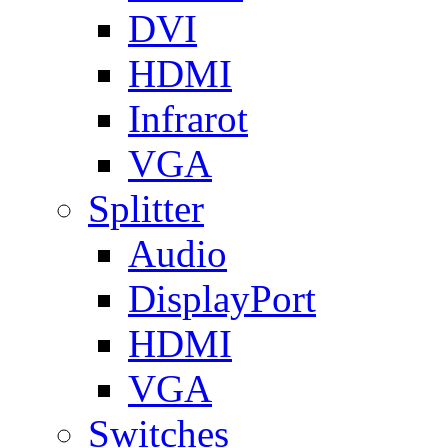
DVI
HDMI
Infrarot
VGA
Splitter
Audio
DisplayPort
HDMI
VGA
Switches