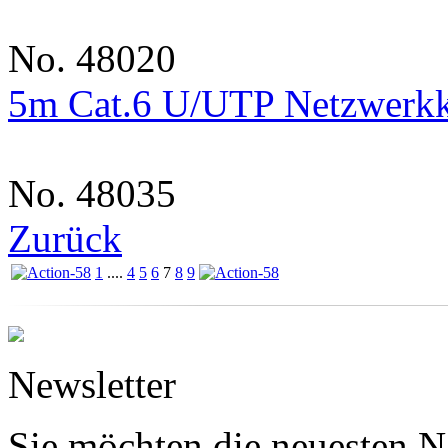
No. 48020
5m Cat.6 U/UTP Netzwerkka
No. 48035
Zurück
1
....
4
5
6
7
8
9
Newsletter
Sie möchten die neuesten N