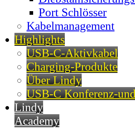
Port Schlösser
Kabelmanagement
Highlights
USB-C-Aktivkabel
Charging-Produkte
Über Lindy
USB-C Konferenz-und
Lindy
Academy