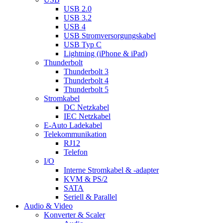
USB 2.0
USB 3.2
USB 4
USB Stromversorgungskabel
USB Typ C
Lightning (iPhone & iPad)
Thunderbolt
Thunderbolt 3
Thunderbolt 4
Thunderbolt 5
Stromkabel
DC Netzkabel
IEC Netzkabel
E-Auto Ladekabel
Telekommunikation
RJ12
Telefon
I/O
Interne Stromkabel & -adapter
KVM & PS/2
SATA
Seriell & Parallel
Audio & Video
Konverter & Scaler