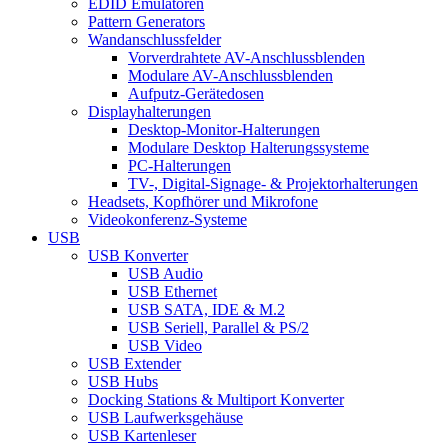
EDID Emulatoren
Pattern Generators
Wandanschlussfelder
Vorverdrahtete AV-Anschlussblenden
Modulare AV-Anschlussblenden
Aufputz-Gerätedosen
Displayhalterungen
Desktop-Monitor-Halterungen
Modulare Desktop Halterungssysteme
PC-Halterungen
TV-, Digital-Signage- & Projektorhalterungen
Headsets, Kopfhörer und Mikrofone
Videokonferenz-Systeme
USB
USB Konverter
USB Audio
USB Ethernet
USB SATA, IDE & M.2
USB Seriell, Parallel & PS/2
USB Video
USB Extender
USB Hubs
Docking Stations & Multiport Konverter
USB Laufwerksgehäuse
USB Kartenleser