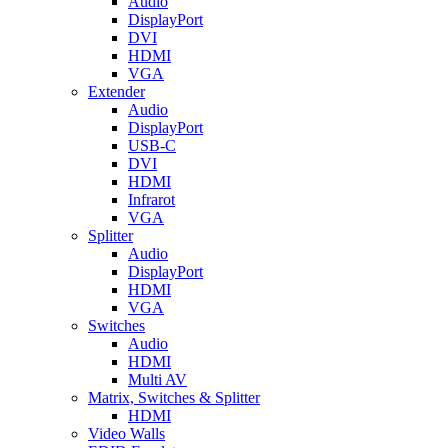
Audio
DisplayPort
DVI
HDMI
VGA
Extender
Audio
DisplayPort
USB-C
DVI
HDMI
Infrarot
VGA
Splitter
Audio
DisplayPort
HDMI
VGA
Switches
Audio
HDMI
Multi AV
Matrix, Switches & Splitter
HDMI
Video Walls