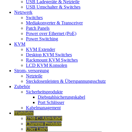
USB Ladegeräte & Netzteile
USB Umschalter & Switches
Netzwerk
Switches
Mediakonverter & Transceiver
Patch Panels
Power over Ethernet (PoE)
Power Switching
KVM
KVM Extender
Desktop KVM Switches
Rackmount KVM Switches
LCD KVM Konsolen
Strom- versorgung
Netzteile
Steckdosenleisten & Überspannungsschutz
Zubehör
Sicherheitsprodukte
Diebstahlsicherungskabel
Port Schlösser
Kabelmanagement
Highlights
USB-C-Aktivkabel
Charging-Produkte
Über Lindy