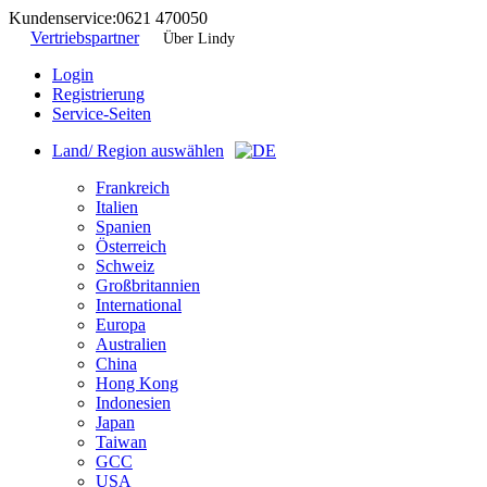
Kundenservice:
0621 470050
Vertriebspartner
Über Lindy
Login
Registrierung
Service-Seiten
Land/ Region auswählen
Frankreich
Italien
Spanien
Österreich
Schweiz
Großbritannien
International
Europa
Australien
China
Hong Kong
Indonesien
Japan
Taiwan
GCC
USA