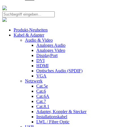
Produkt-Neuheiten
Kabel & Adapter
Audio & Video
Analoges Audio
Analoges Video
DisplayPort
DVI
HDMI
Optisches Audio (SPDIF)
VGA
Netzwerk
Cat.5e
Cat.6
Cat.6A
Cat.7
Cat.8.1
Adapter, Koppler & Stecker
Installationskabel
LWL / Fibre Optic
USB