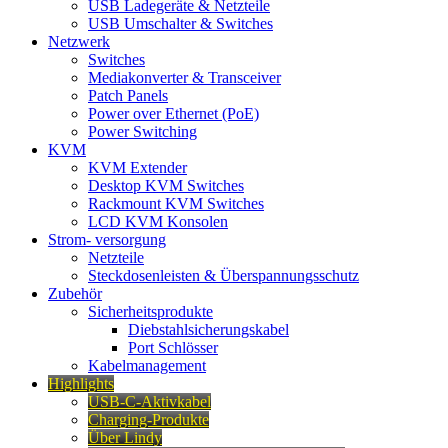
USB Ladegeräte & Netzteile
USB Umschalter & Switches
Netzwerk
Switches
Mediakonverter & Transceiver
Patch Panels
Power over Ethernet (PoE)
Power Switching
KVM
KVM Extender
Desktop KVM Switches
Rackmount KVM Switches
LCD KVM Konsolen
Strom- versorgung
Netzteile
Steckdosenleisten & Überspannungsschutz
Zubehör
Sicherheitsprodukte
Diebstahlsicherungskabel
Port Schlösser
Kabelmanagement
Highlights
USB-C-Aktivkabel
Charging-Produkte
Über Lindy