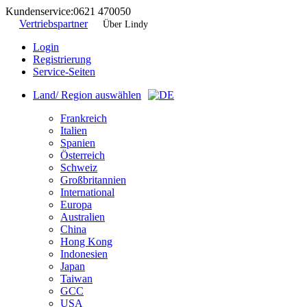
Kundenservice:
0621 470050
Vertriebspartner
Über Lindy
Login
Registrierung
Service-Seiten
Land/ Region auswählen
Frankreich
Italien
Spanien
Österreich
Schweiz
Großbritannien
International
Europa
Australien
China
Hong Kong
Indonesien
Japan
Taiwan
GCC
USA