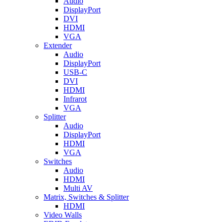
Audio
DisplayPort
DVI
HDMI
VGA
Extender
Audio
DisplayPort
USB-C
DVI
HDMI
Infrarot
VGA
Splitter
Audio
DisplayPort
HDMI
VGA
Switches
Audio
HDMI
Multi AV
Matrix, Switches & Splitter
HDMI
Video Walls