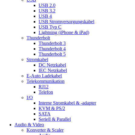
USB 2.0
USB 3.2
USB 4
USB Stromversorgungskabel
USB Typ C
Lightning (iPhone & iPad)
Thunderbolt
Thunderbolt 3
Thunderbolt 4
Thunderbolt 5
Stromkabel
DC Netzkabel
IEC Netzkabel
E-Auto Ladekabel
Telekommunikation
RJ12
Telefon
I/O
Interne Stromkabel & -adapter
KVM & PS/2
SATA
Seriell & Parallel
Audio & Video
Konverter & Scaler