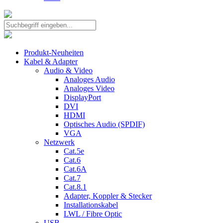
Produkt-Neuheiten
Kabel & Adapter
Audio & Video
Analoges Audio
Analoges Video
DisplayPort
DVI
HDMI
Optisches Audio (SPDIF)
VGA
Netzwerk
Cat.5e
Cat.6
Cat.6A
Cat.7
Cat.8.1
Adapter, Koppler & Stecker
Installationskabel
LWL / Fibre Optic
USB