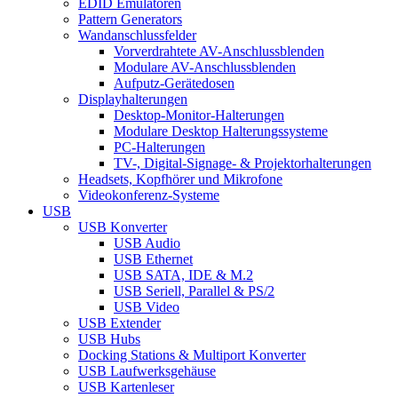
EDID Emulatoren
Pattern Generators
Wandanschlussfelder
Vorverdrahtete AV-Anschlussblenden
Modulare AV-Anschlussblenden
Aufputz-Gerätedosen
Displayhalterungen
Desktop-Monitor-Halterungen
Modulare Desktop Halterungssysteme
PC-Halterungen
TV-, Digital-Signage- & Projektorhalterungen
Headsets, Kopfhörer und Mikrofone
Videokonferenz-Systeme
USB
USB Konverter
USB Audio
USB Ethernet
USB SATA, IDE & M.2
USB Seriell, Parallel & PS/2
USB Video
USB Extender
USB Hubs
Docking Stations & Multiport Konverter
USB Laufwerksgehäuse
USB Kartenleser