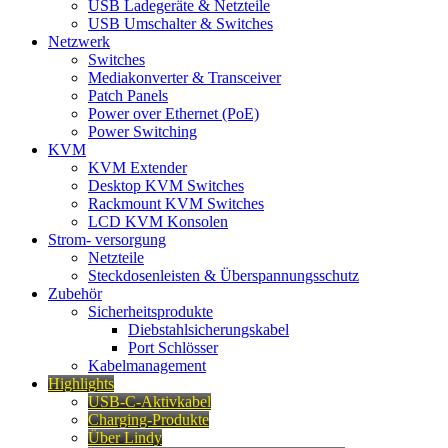
USB Ladegeräte & Netzteile
USB Umschalter & Switches
Netzwerk
Switches
Mediakonverter & Transceiver
Patch Panels
Power over Ethernet (PoE)
Power Switching
KVM
KVM Extender
Desktop KVM Switches
Rackmount KVM Switches
LCD KVM Konsolen
Strom- versorgung
Netzteile
Steckdosenleisten & Überspannungsschutz
Zubehör
Sicherheitsprodukte
Diebstahlsicherungskabel
Port Schlösser
Kabelmanagement
Highlights
USB-C-Aktivkabel
Charging-Produkte
Über Lindy