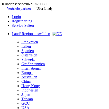
Kundenservice:
0621 470050
Vertriebspartner
Über Lindy
Login
Registrierung
Service-Seiten
Land/ Region auswählen
Frankreich
Italien
Spanien
Österreich
Schweiz
Großbritannien
International
Europa
Australien
China
Hong Kong
Indonesien
Japan
Taiwan
GCC
USA