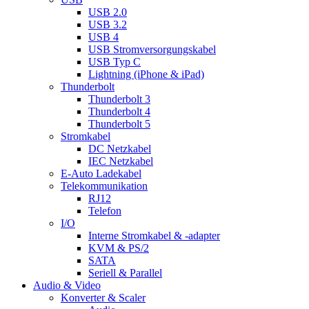
USB 2.0
USB 3.2
USB 4
USB Stromversorgungskabel
USB Typ C
Lightning (iPhone & iPad)
Thunderbolt
Thunderbolt 3
Thunderbolt 4
Thunderbolt 5
Stromkabel
DC Netzkabel
IEC Netzkabel
E-Auto Ladekabel
Telekommunikation
RJ12
Telefon
I/O
Interne Stromkabel & -adapter
KVM & PS/2
SATA
Seriell & Parallel
Audio & Video
Konverter & Scaler