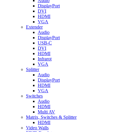
Audio
DisplayPort
DVI
HDMI
VGA
Extender
Audio
DisplayPort
USB-C
DVI
HDMI
Infrarot
VGA
Splitter
Audio
DisplayPort
HDMI
VGA
Switches
Audio
HDMI
Multi AV
Matrix, Switches & Splitter
HDMI
Video Walls