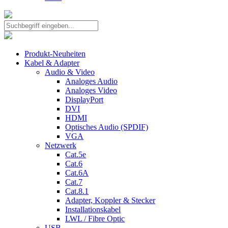
Produkt-Neuheiten
Kabel & Adapter
Audio & Video
Analoges Audio
Analoges Video
DisplayPort
DVI
HDMI
Optisches Audio (SPDIF)
VGA
Netzwerk
Cat.5e
Cat.6
Cat.6A
Cat.7
Cat.8.1
Adapter, Koppler & Stecker
Installationskabel
LWL / Fibre Optic
USB