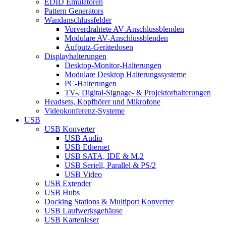
EDID Emulatoren
Pattern Generators
Wandanschlussfelder
Vorverdrahtete AV-Anschlussblenden
Modulare AV-Anschlussblenden
Aufputz-Gerätedosen
Displayhalterungen
Desktop-Monitor-Halterungen
Modulare Desktop Halterungssysteme
PC-Halterungen
TV-, Digital-Signage- & Projektorhalterungen
Headsets, Kopfhörer und Mikrofone
Videokonferenz-Systeme
USB
USB Konverter
USB Audio
USB Ethernet
USB SATA, IDE & M.2
USB Seriell, Parallel & PS/2
USB Video
USB Extender
USB Hubs
Docking Stations & Multiport Konverter
USB Laufwerksgehäuse
USB Kartenleser