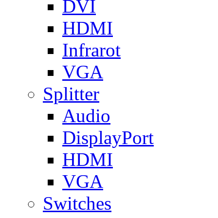
DVI
HDMI
Infrarot
VGA
Splitter
Audio
DisplayPort
HDMI
VGA
Switches