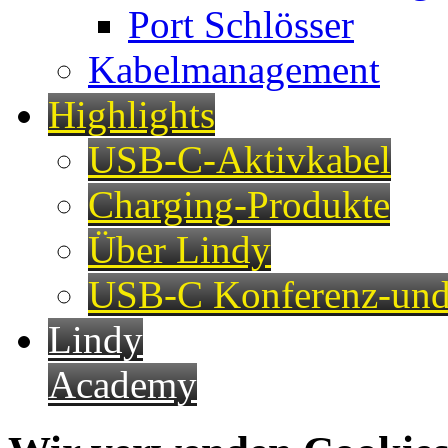
Port Schlösser
Kabelmanagement
Highlights
USB-C-Aktivkabel
Charging-Produkte
Über Lindy
USB-C Konferenz-und
Lindy
Academy