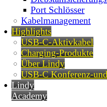
Port Schlösser
Kabelmanagement
Highlights
USB-C-Aktivkabel
Charging-Produkte
Über Lindy
USB-C Konferenz-und
Lindy
Academy