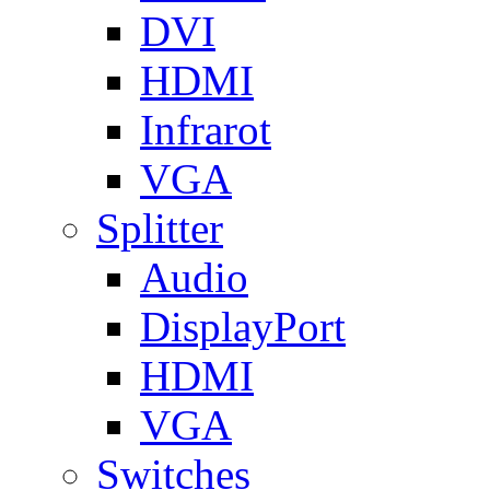
DVI
HDMI
Infrarot
VGA
Splitter
Audio
DisplayPort
HDMI
VGA
Switches