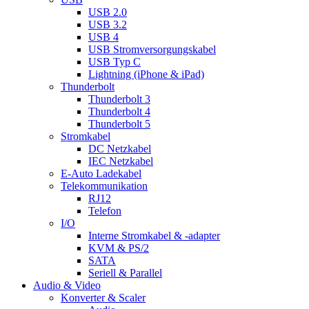
USB 2.0
USB 3.2
USB 4
USB Stromversorgungskabel
USB Typ C
Lightning (iPhone & iPad)
Thunderbolt
Thunderbolt 3
Thunderbolt 4
Thunderbolt 5
Stromkabel
DC Netzkabel
IEC Netzkabel
E-Auto Ladekabel
Telekommunikation
RJ12
Telefon
I/O
Interne Stromkabel & -adapter
KVM & PS/2
SATA
Seriell & Parallel
Audio & Video
Konverter & Scaler