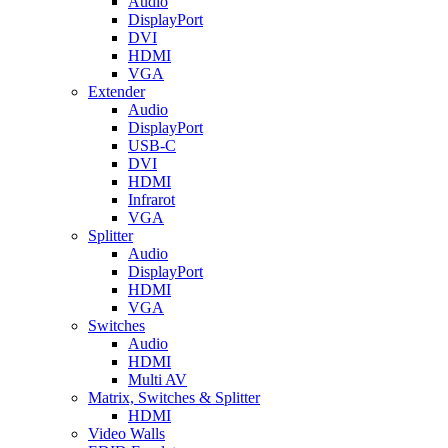
Audio
DisplayPort
DVI
HDMI
VGA
Extender
Audio
DisplayPort
USB-C
DVI
HDMI
Infrarot
VGA
Splitter
Audio
DisplayPort
HDMI
VGA
Switches
Audio
HDMI
Multi AV
Matrix, Switches & Splitter
HDMI
Video Walls