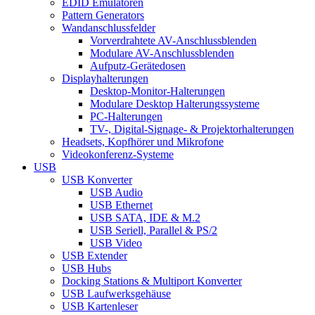
EDID Emulatoren
Pattern Generators
Wandanschlussfelder
Vorverdrahtete AV-Anschlussblenden
Modulare AV-Anschlussblenden
Aufputz-Gerätedosen
Displayhalterungen
Desktop-Monitor-Halterungen
Modulare Desktop Halterungssysteme
PC-Halterungen
TV-, Digital-Signage- & Projektorhalterungen
Headsets, Kopfhörer und Mikrofone
Videokonferenz-Systeme
USB
USB Konverter
USB Audio
USB Ethernet
USB SATA, IDE & M.2
USB Seriell, Parallel & PS/2
USB Video
USB Extender
USB Hubs
Docking Stations & Multiport Konverter
USB Laufwerksgehäuse
USB Kartenleser