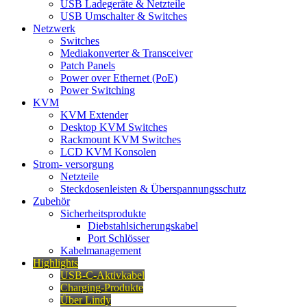
USB Ladegeräte & Netzteile
USB Umschalter & Switches
Netzwerk
Switches
Mediakonverter & Transceiver
Patch Panels
Power over Ethernet (PoE)
Power Switching
KVM
KVM Extender
Desktop KVM Switches
Rackmount KVM Switches
LCD KVM Konsolen
Strom- versorgung
Netzteile
Steckdosenleisten & Überspannungsschutz
Zubehör
Sicherheitsprodukte
Diebstahlsicherungskabel
Port Schlösser
Kabelmanagement
Highlights
USB-C-Aktivkabel
Charging-Produkte
Über Lindy