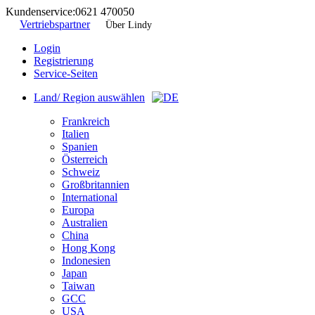
Kundenservice:
0621 470050
Vertriebspartner
Über Lindy
Login
Registrierung
Service-Seiten
Land/ Region auswählen
Frankreich
Italien
Spanien
Österreich
Schweiz
Großbritannien
International
Europa
Australien
China
Hong Kong
Indonesien
Japan
Taiwan
GCC
USA