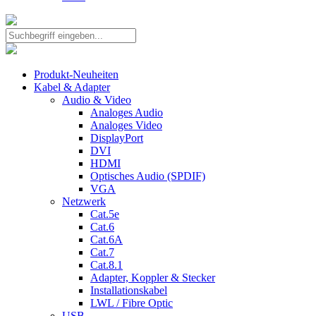
Produkt-Neuheiten
Kabel & Adapter
Audio & Video
Analoges Audio
Analoges Video
DisplayPort
DVI
HDMI
Optisches Audio (SPDIF)
VGA
Netzwerk
Cat.5e
Cat.6
Cat.6A
Cat.7
Cat.8.1
Adapter, Koppler & Stecker
Installationskabel
LWL / Fibre Optic
USB