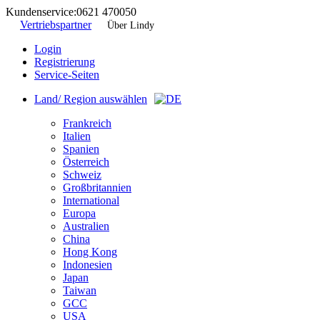
Kundenservice:
0621 470050
Vertriebspartner
Über Lindy
Login
Registrierung
Service-Seiten
Land/ Region auswählen
Frankreich
Italien
Spanien
Österreich
Schweiz
Großbritannien
International
Europa
Australien
China
Hong Kong
Indonesien
Japan
Taiwan
GCC
USA