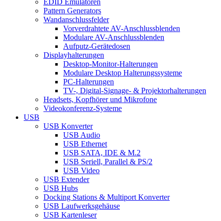
EDID Emulatoren
Pattern Generators
Wandanschlussfelder
Vorverdrahtete AV-Anschlussblenden
Modulare AV-Anschlussblenden
Aufputz-Gerätedosen
Displayhalterungen
Desktop-Monitor-Halterungen
Modulare Desktop Halterungssysteme
PC-Halterungen
TV-, Digital-Signage- & Projektorhalterungen
Headsets, Kopfhörer und Mikrofone
Videokonferenz-Systeme
USB
USB Konverter
USB Audio
USB Ethernet
USB SATA, IDE & M.2
USB Seriell, Parallel & PS/2
USB Video
USB Extender
USB Hubs
Docking Stations & Multiport Konverter
USB Laufwerksgehäuse
USB Kartenleser