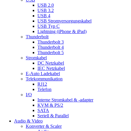
USB 2.0
USB 3.2
USB 4
USB Stromversorgungskabel
USB Typ C
Lightning (iPhone & iPad)
Thunderbolt
Thunderbolt 3
Thunderbolt 4
Thunderbolt 5
Stromkabel
DC Netzkabel
IEC Netzkabel
E-Auto Ladekabel
Telekommunikation
RJ12
Telefon
I/O
Interne Stromkabel & -adapter
KVM & PS/2
SATA
Seriell & Parallel
Audio & Video
Konverter & Scaler