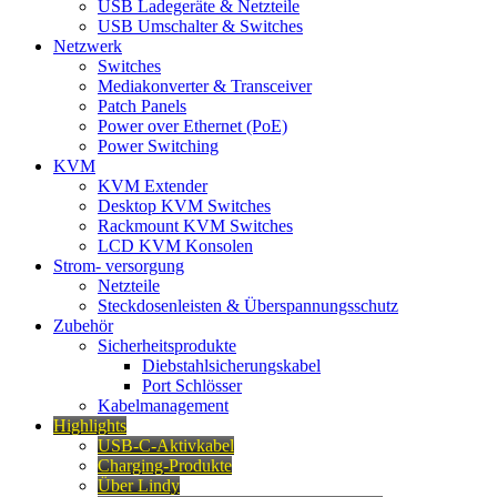
USB Ladegeräte & Netzteile
USB Umschalter & Switches
Netzwerk
Switches
Mediakonverter & Transceiver
Patch Panels
Power over Ethernet (PoE)
Power Switching
KVM
KVM Extender
Desktop KVM Switches
Rackmount KVM Switches
LCD KVM Konsolen
Strom- versorgung
Netzteile
Steckdosenleisten & Überspannungsschutz
Zubehör
Sicherheitsprodukte
Diebstahlsicherungskabel
Port Schlösser
Kabelmanagement
Highlights
USB-C-Aktivkabel
Charging-Produkte
Über Lindy