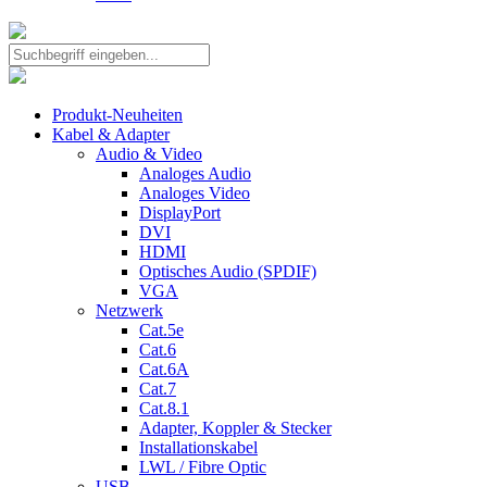
Produkt-Neuheiten
Kabel & Adapter
Audio & Video
Analoges Audio
Analoges Video
DisplayPort
DVI
HDMI
Optisches Audio (SPDIF)
VGA
Netzwerk
Cat.5e
Cat.6
Cat.6A
Cat.7
Cat.8.1
Adapter, Koppler & Stecker
Installationskabel
LWL / Fibre Optic
USB