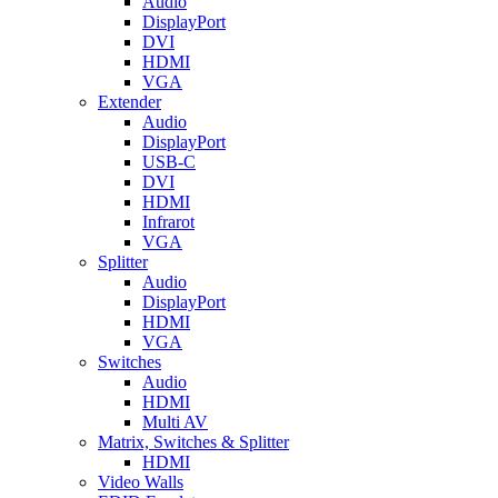
Audio
DisplayPort
DVI
HDMI
VGA
Extender
Audio
DisplayPort
USB-C
DVI
HDMI
Infrarot
VGA
Splitter
Audio
DisplayPort
HDMI
VGA
Switches
Audio
HDMI
Multi AV
Matrix, Switches & Splitter
HDMI
Video Walls