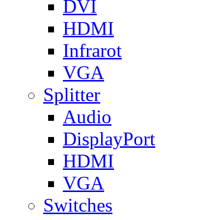
DVI
HDMI
Infrarot
VGA
Splitter
Audio
DisplayPort
HDMI
VGA
Switches