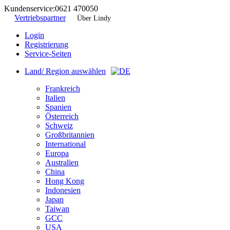
Kundenservice:
0621 470050
Vertriebspartner
Über Lindy
Login
Registrierung
Service-Seiten
Land/ Region auswählen
Frankreich
Italien
Spanien
Österreich
Schweiz
Großbritannien
International
Europa
Australien
China
Hong Kong
Indonesien
Japan
Taiwan
GCC
USA