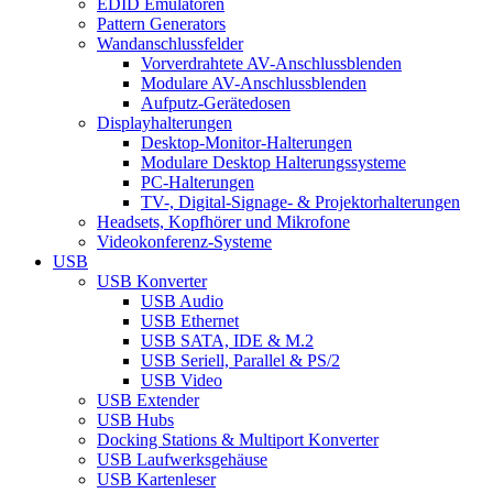
EDID Emulatoren
Pattern Generators
Wandanschlussfelder
Vorverdrahtete AV-Anschlussblenden
Modulare AV-Anschlussblenden
Aufputz-Gerätedosen
Displayhalterungen
Desktop-Monitor-Halterungen
Modulare Desktop Halterungssysteme
PC-Halterungen
TV-, Digital-Signage- & Projektorhalterungen
Headsets, Kopfhörer und Mikrofone
Videokonferenz-Systeme
USB
USB Konverter
USB Audio
USB Ethernet
USB SATA, IDE & M.2
USB Seriell, Parallel & PS/2
USB Video
USB Extender
USB Hubs
Docking Stations & Multiport Konverter
USB Laufwerksgehäuse
USB Kartenleser