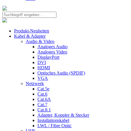
Produkt-Neuheiten
Kabel & Adapter
Audio & Video
Analoges Audio
Analoges Video
DisplayPort
DVI
HDMI
Optisches Audio (SPDIF)
VGA
Netzwerk
Cat.5e
Cat.6
Cat.6A
Cat.7
Cat.8.1
Adapter, Koppler & Stecker
Installationskabel
LWL / Fibre Optic
USB