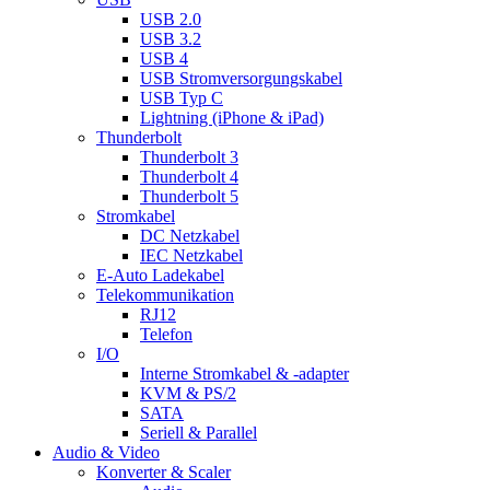
USB 2.0
USB 3.2
USB 4
USB Stromversorgungskabel
USB Typ C
Lightning (iPhone & iPad)
Thunderbolt
Thunderbolt 3
Thunderbolt 4
Thunderbolt 5
Stromkabel
DC Netzkabel
IEC Netzkabel
E-Auto Ladekabel
Telekommunikation
RJ12
Telefon
I/O
Interne Stromkabel & -adapter
KVM & PS/2
SATA
Seriell & Parallel
Audio & Video
Konverter & Scaler