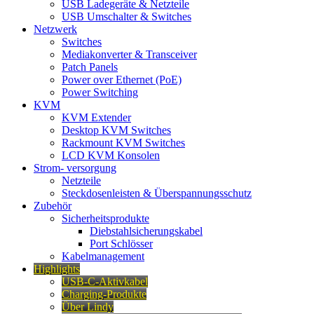
USB Ladegeräte & Netzteile
USB Umschalter & Switches
Netzwerk
Switches
Mediakonverter & Transceiver
Patch Panels
Power over Ethernet (PoE)
Power Switching
KVM
KVM Extender
Desktop KVM Switches
Rackmount KVM Switches
LCD KVM Konsolen
Strom- versorgung
Netzteile
Steckdosenleisten & Überspannungsschutz
Zubehör
Sicherheitsprodukte
Diebstahlsicherungskabel
Port Schlösser
Kabelmanagement
Highlights
USB-C-Aktivkabel
Charging-Produkte
Über Lindy