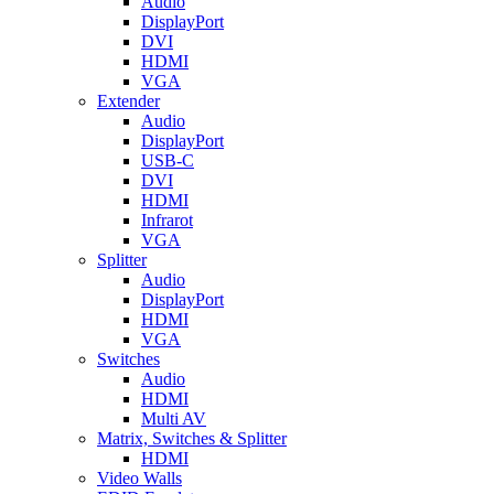
Audio
DisplayPort
DVI
HDMI
VGA
Extender
Audio
DisplayPort
USB-C
DVI
HDMI
Infrarot
VGA
Splitter
Audio
DisplayPort
HDMI
VGA
Switches
Audio
HDMI
Multi AV
Matrix, Switches & Splitter
HDMI
Video Walls