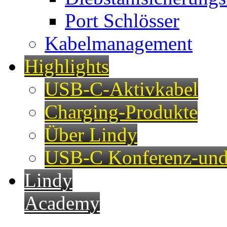
Port Schlösser
Kabelmanagement
Highlights
USB-C-Aktivkabel
Charging-Produkte
Über Lindy
USB-C Konferenz-und
Lindy
Academy