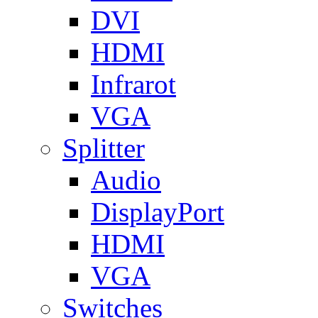
DVI
HDMI
Infrarot
VGA
Splitter
Audio
DisplayPort
HDMI
VGA
Switches