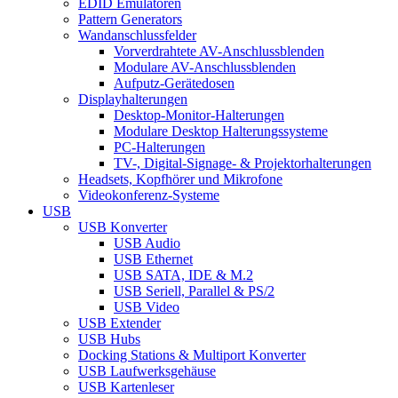
EDID Emulatoren
Pattern Generators
Wandanschlussfelder
Vorverdrahtete AV-Anschlussblenden
Modulare AV-Anschlussblenden
Aufputz-Gerätedosen
Displayhalterungen
Desktop-Monitor-Halterungen
Modulare Desktop Halterungssysteme
PC-Halterungen
TV-, Digital-Signage- & Projektorhalterungen
Headsets, Kopfhörer und Mikrofone
Videokonferenz-Systeme
USB
USB Konverter
USB Audio
USB Ethernet
USB SATA, IDE & M.2
USB Seriell, Parallel & PS/2
USB Video
USB Extender
USB Hubs
Docking Stations & Multiport Konverter
USB Laufwerksgehäuse
USB Kartenleser