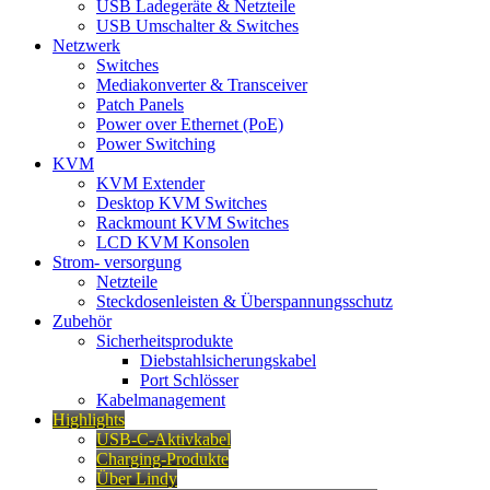
USB Ladegeräte & Netzteile
USB Umschalter & Switches
Netzwerk
Switches
Mediakonverter & Transceiver
Patch Panels
Power over Ethernet (PoE)
Power Switching
KVM
KVM Extender
Desktop KVM Switches
Rackmount KVM Switches
LCD KVM Konsolen
Strom- versorgung
Netzteile
Steckdosenleisten & Überspannungsschutz
Zubehör
Sicherheitsprodukte
Diebstahlsicherungskabel
Port Schlösser
Kabelmanagement
Highlights
USB-C-Aktivkabel
Charging-Produkte
Über Lindy