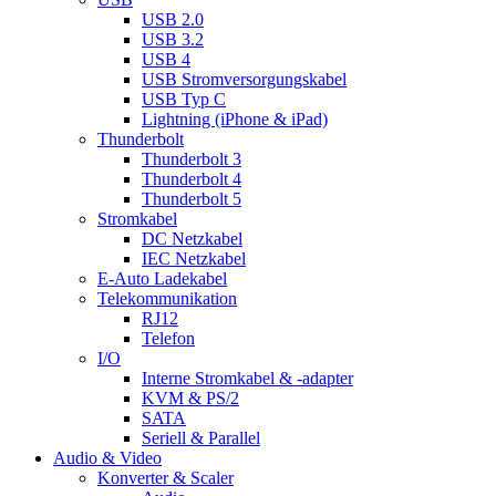
USB 2.0
USB 3.2
USB 4
USB Stromversorgungskabel
USB Typ C
Lightning (iPhone & iPad)
Thunderbolt
Thunderbolt 3
Thunderbolt 4
Thunderbolt 5
Stromkabel
DC Netzkabel
IEC Netzkabel
E-Auto Ladekabel
Telekommunikation
RJ12
Telefon
I/O
Interne Stromkabel & -adapter
KVM & PS/2
SATA
Seriell & Parallel
Audio & Video
Konverter & Scaler