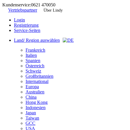
Kundenservice:
0621 470050
Vertriebspartner
Über Lindy
Login
Registrierung
Service-Seiten
Land/ Region auswählen
Frankreich
Italien
Spanien
Österreich
Schweiz
Großbritannien
International
Europa
Australien
China
Hong Kong
Indonesien
Japan
Taiwan
GCC
USA