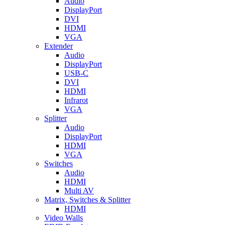
Audio
DisplayPort
DVI
HDMI
VGA
Extender
Audio
DisplayPort
USB-C
DVI
HDMI
Infrarot
VGA
Splitter
Audio
DisplayPort
HDMI
VGA
Switches
Audio
HDMI
Multi AV
Matrix, Switches & Splitter
HDMI
Video Walls