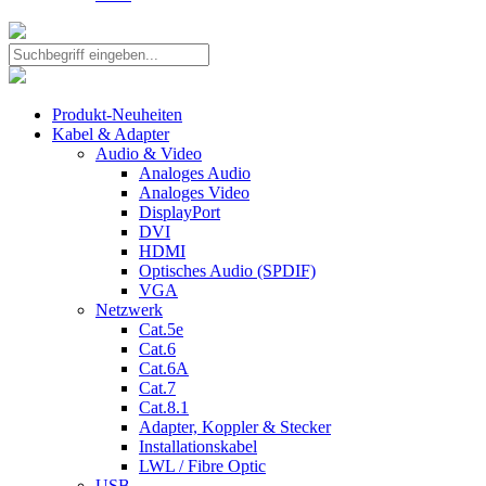
Produkt-Neuheiten
Kabel & Adapter
Audio & Video
Analoges Audio
Analoges Video
DisplayPort
DVI
HDMI
Optisches Audio (SPDIF)
VGA
Netzwerk
Cat.5e
Cat.6
Cat.6A
Cat.7
Cat.8.1
Adapter, Koppler & Stecker
Installationskabel
LWL / Fibre Optic
USB