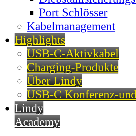
Port Schlösser
Kabelmanagement
Highlights
USB-C-Aktivkabel
Charging-Produkte
Über Lindy
USB-C Konferenz-und
Lindy
Academy