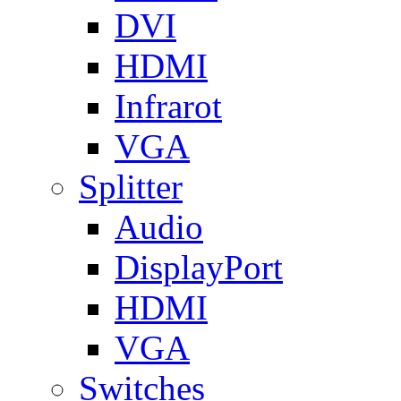
DVI
HDMI
Infrarot
VGA
Splitter
Audio
DisplayPort
HDMI
VGA
Switches