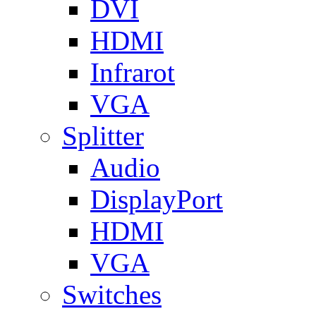
DVI
HDMI
Infrarot
VGA
Splitter
Audio
DisplayPort
HDMI
VGA
Switches