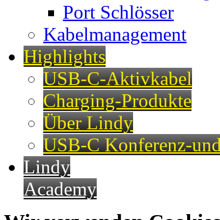
Port Schlösser
Kabelmanagement
Highlights
USB-C-Aktivkabel
Charging-Produkte
Über Lindy
USB-C Konferenz-und
Lindy
Academy