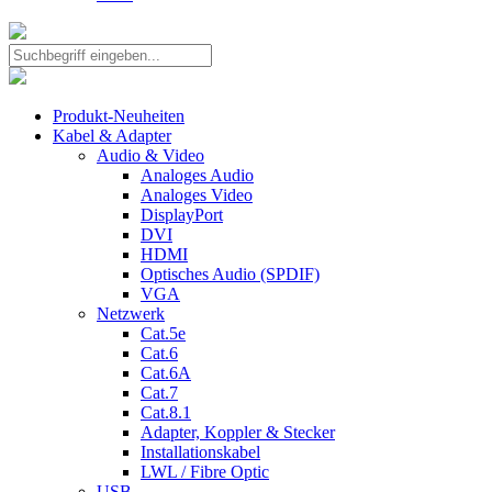
Produkt-Neuheiten
Kabel & Adapter
Audio & Video
Analoges Audio
Analoges Video
DisplayPort
DVI
HDMI
Optisches Audio (SPDIF)
VGA
Netzwerk
Cat.5e
Cat.6
Cat.6A
Cat.7
Cat.8.1
Adapter, Koppler & Stecker
Installationskabel
LWL / Fibre Optic
USB