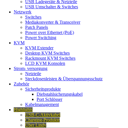
USB Ladegeräte & Netzteile
USB Umschalter & Switches
Netzwerk
Switches
Mediakonverter & Transceiver
Patch Panels
Power over Ethernet (PoE)
Power Switching
KVM
KVM Extender
Desktop KVM Switches
Rackmount KVM Switches
LCD KVM Konsolen
Strom- versorgung
Netzteile
Steckdosenleisten & Überspannungsschutz
Zubehör
Sicherheitsprodukte
Diebstahlsicherungskabel
Port Schlösser
Kabelmanagement
Highlights
USB-C-Aktivkabel
Charging-Produkte
Über Lindy