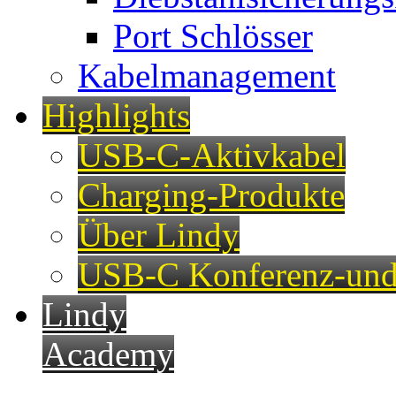
Port Schlösser
Kabelmanagement
Highlights
USB-C-Aktivkabel
Charging-Produkte
Über Lindy
USB-C Konferenz-und
Lindy
Academy