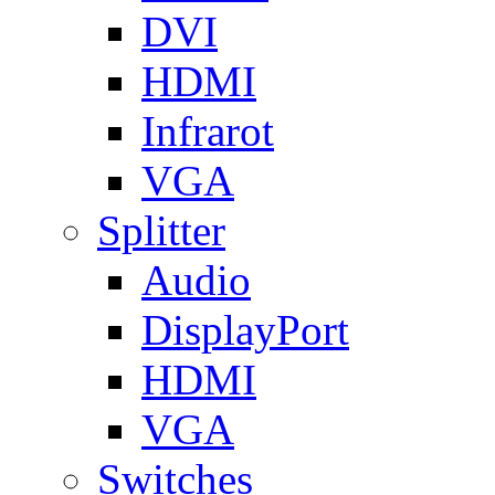
DVI
HDMI
Infrarot
VGA
Splitter
Audio
DisplayPort
HDMI
VGA
Switches