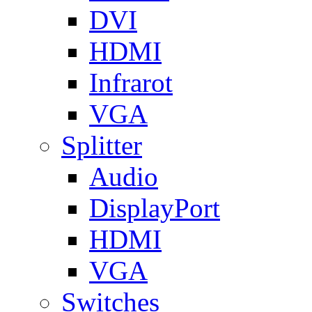
DVI
HDMI
Infrarot
VGA
Splitter
Audio
DisplayPort
HDMI
VGA
Switches