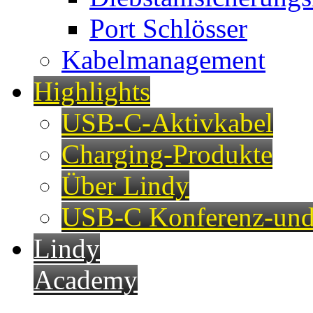
Port Schlösser
Kabelmanagement
Highlights
USB-C-Aktivkabel
Charging-Produkte
Über Lindy
USB-C Konferenz-und
Lindy
Academy