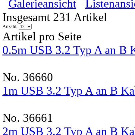
Galerieansicht
Listenansi
Insgesamt 231 Artikel
Anzahl:
Artikel pro Seite
0.5m USB 3.2 Typ A an B K
No. 36660
1m USB 3.2 Typ A an B Kab
No. 36661
2m USB 3.2 Typ A an B Kab