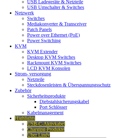
USB Ladegeräte & Netzteile
USB Umschalter & Switches
Netzwerk
Switches
Mediakonverter & Transceiver
Patch Panels
Power over Ethernet (PoE)
Power Switching
KVM
KVM Extender
Desktop KVM Switches
Rackmount KVM Switches
LCD KVM Konsolen
Strom- versorgung
Netzteile
Steckdosenleisten & Überspannungsschutz
Zubehör
Sicherheitsprodukte
Diebstahlsicherungskabel
Port Schlösser
Kabelmanagement
Highlights
USB-C-Aktivkabel
Charging-Produkte
Über Lindy