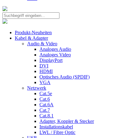
Produkt-Neuheiten
Kabel & Adapter
Audio & Video
Analoges Audio
Analoges Video
DisplayPort
DVI
HDMI
Optisches Audio (SPDIF)
VGA
Netzwerk
Cat.5e
Cat.6
Cat.6A
Cat.7
Cat.8.1
Adapter, Koppler & Stecker
Installationskabel
LWL / Fibre Optic
USB