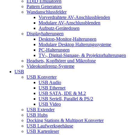
EDID Emulatoren
Pattern Generators
Wandanschlussfelder
Vorverdrahtete AV-Anschlussblenden
Modulare AV-Anschlussblenden
Aufputz-Gerätedosen
Displayhalterungen
Desktop-Monitor-Halterungen
Modulare Desktop Halterungssysteme
PC-Halterungen
TV-, Digital-Signage- & Projektorhalterungen
Headsets, Kopfhörer und Mikrofone
Videokonferenz-Systeme
USB
USB Konverter
USB Audio
USB Ethernet
USB SATA, IDE & M.2
USB Seriell, Parallel & PS/2
USB Video
USB Extender
USB Hubs
Docking Stations & Multiport Konverter
USB Laufwerksgehäuse
USB Kartenleser