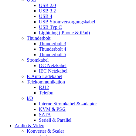
USB 2.0
USB 3.2
USB 4
USB Stromversorgungskabel
USB Typ C
Lightning (iPhone & iPad)
Thunderbolt
Thunderbolt 3
Thunderbolt 4
Thunderbolt 5
Stromkabel
DC Netzkabel
IEC Netzkabel
E-Auto Ladekabel
Telekommunikation
RJ12
Telefon
I/O
Interne Stromkabel & -adapter
KVM & PS/2
SATA
Seriell & Parallel
Audio & Video
Konverter & Scaler