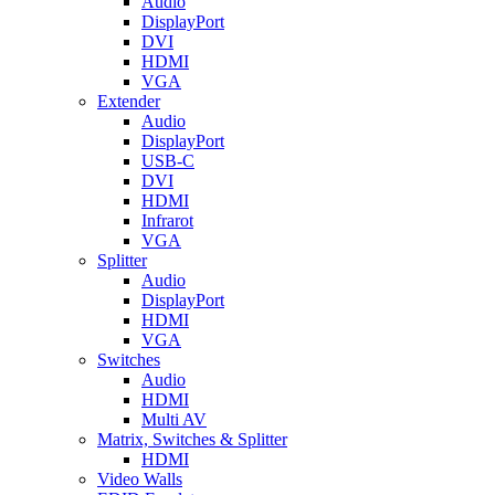
Audio
DisplayPort
DVI
HDMI
VGA
Extender
Audio
DisplayPort
USB-C
DVI
HDMI
Infrarot
VGA
Splitter
Audio
DisplayPort
HDMI
VGA
Switches
Audio
HDMI
Multi AV
Matrix, Switches & Splitter
HDMI
Video Walls