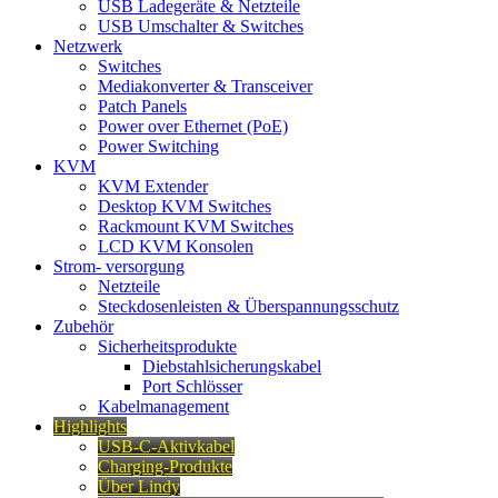
USB Ladegeräte & Netzteile
USB Umschalter & Switches
Netzwerk
Switches
Mediakonverter & Transceiver
Patch Panels
Power over Ethernet (PoE)
Power Switching
KVM
KVM Extender
Desktop KVM Switches
Rackmount KVM Switches
LCD KVM Konsolen
Strom- versorgung
Netzteile
Steckdosenleisten & Überspannungsschutz
Zubehör
Sicherheitsprodukte
Diebstahlsicherungskabel
Port Schlösser
Kabelmanagement
Highlights
USB-C-Aktivkabel
Charging-Produkte
Über Lindy