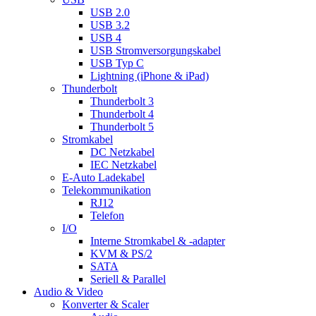
USB 2.0
USB 3.2
USB 4
USB Stromversorgungskabel
USB Typ C
Lightning (iPhone & iPad)
Thunderbolt
Thunderbolt 3
Thunderbolt 4
Thunderbolt 5
Stromkabel
DC Netzkabel
IEC Netzkabel
E-Auto Ladekabel
Telekommunikation
RJ12
Telefon
I/O
Interne Stromkabel & -adapter
KVM & PS/2
SATA
Seriell & Parallel
Audio & Video
Konverter & Scaler