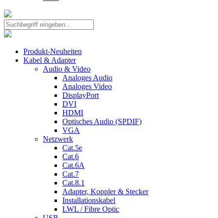
Produkt-Neuheiten
Kabel & Adapter
Audio & Video
Analoges Audio
Analoges Video
DisplayPort
DVI
HDMI
Optisches Audio (SPDIF)
VGA
Netzwerk
Cat.5e
Cat.6
Cat.6A
Cat.7
Cat.8.1
Adapter, Koppler & Stecker
Installationskabel
LWL / Fibre Optic
USB