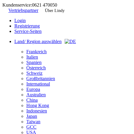
Kundenservice:
0621 470050
Vertriebspartner
Über Lindy
Login
Registrierung
Service-Seiten
Land/ Region auswählen
Frankreich
Italien
Spanien
Österreich
Schweiz
Großbritannien
International
Europa
Australien
China
Hong Kong
Indonesien
Japan
Taiwan
GCC
USA