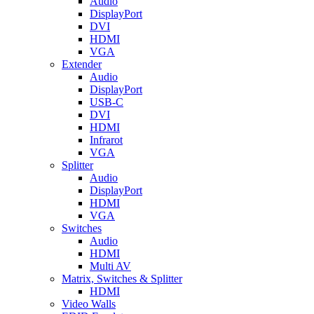
Audio
DisplayPort
DVI
HDMI
VGA
Extender
Audio
DisplayPort
USB-C
DVI
HDMI
Infrarot
VGA
Splitter
Audio
DisplayPort
HDMI
VGA
Switches
Audio
HDMI
Multi AV
Matrix, Switches & Splitter
HDMI
Video Walls