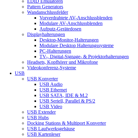
EDID Emulatoren
Pattern Generators
Wandanschlussfelder
Vorverdrahtete AV-Anschlussblenden
Modulare AV-Anschlussblenden
Aufputz-Gerätedosen
Displayhalterungen
Desktop-Monitor-Halterungen
Modulare Desktop Halterungssysteme
PC-Halterungen
TV-, Digital-Signage- & Projektorhalterungen
Headsets, Kopfhörer und Mikrofone
Videokonferenz-Systeme
USB
USB Konverter
USB Audio
USB Ethernet
USB SATA, IDE & M.2
USB Seriell, Parallel & PS/2
USB Video
USB Extender
USB Hubs
Docking Stations & Multiport Konverter
USB Laufwerksgehäuse
USB Kartenleser