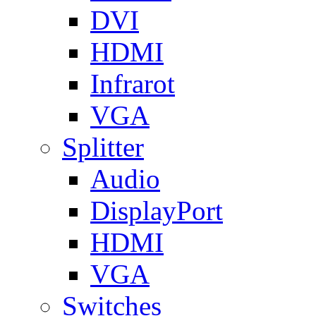
DVI
HDMI
Infrarot
VGA
Splitter
Audio
DisplayPort
HDMI
VGA
Switches