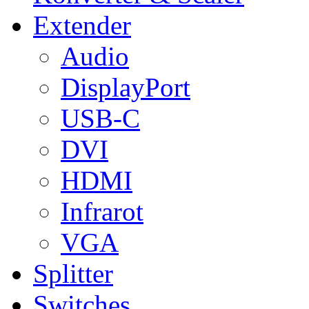
Extender
Audio
DisplayPort
USB-C
DVI
HDMI
Infrarot
VGA
Splitter
Switches