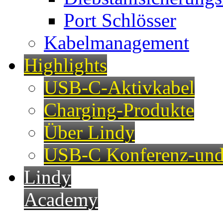
Port Schlösser
Kabelmanagement
Highlights
USB-C-Aktivkabel
Charging-Produkte
Über Lindy
USB-C Konferenz-und
Lindy
Academy