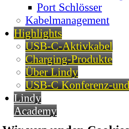
Port Schlösser
Kabelmanagement
Highlights
USB-C-Aktivkabel
Charging-Produkte
Über Lindy
USB-C Konferenz-und
Lindy
Academy