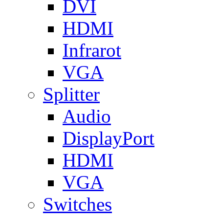
DVI
HDMI
Infrarot
VGA
Splitter
Audio
DisplayPort
HDMI
VGA
Switches