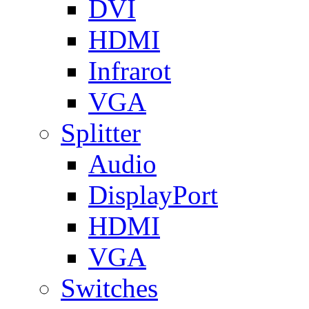
DVI
HDMI
Infrarot
VGA
Splitter
Audio
DisplayPort
HDMI
VGA
Switches