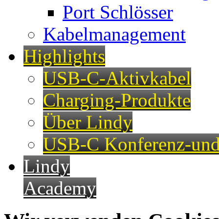
Port Schlösser
Kabelmanagement
Highlights
USB-C-Aktivkabel
Charging-Produkte
Über Lindy
USB-C Konferenz-und
Lindy
Academy