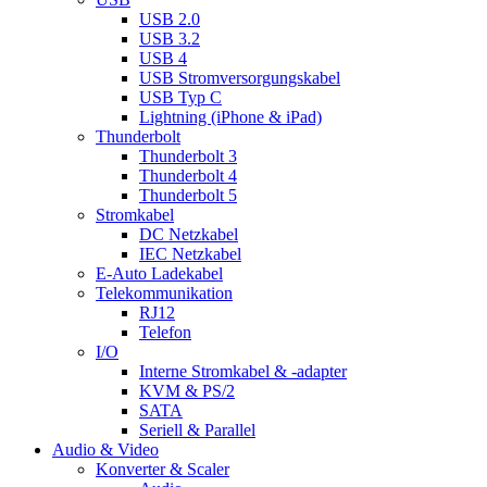
USB 2.0
USB 3.2
USB 4
USB Stromversorgungskabel
USB Typ C
Lightning (iPhone & iPad)
Thunderbolt
Thunderbolt 3
Thunderbolt 4
Thunderbolt 5
Stromkabel
DC Netzkabel
IEC Netzkabel
E-Auto Ladekabel
Telekommunikation
RJ12
Telefon
I/O
Interne Stromkabel & -adapter
KVM & PS/2
SATA
Seriell & Parallel
Audio & Video
Konverter & Scaler