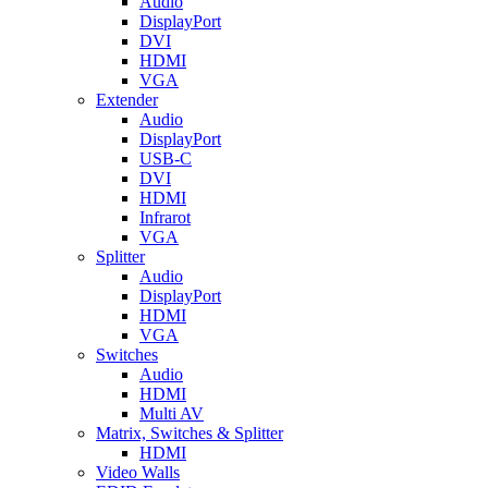
Audio
DisplayPort
DVI
HDMI
VGA
Extender
Audio
DisplayPort
USB-C
DVI
HDMI
Infrarot
VGA
Splitter
Audio
DisplayPort
HDMI
VGA
Switches
Audio
HDMI
Multi AV
Matrix, Switches & Splitter
HDMI
Video Walls