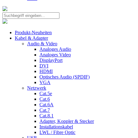
Produkt-Neuheiten
Kabel & Adapter
Audio & Video
Analoges Audio
Analoges Video
DisplayPort
DVI
HDMI
Optisches Audio (SPDIF)
VGA
Netzwerk
Cat.5e
Cat.6
Cat.6A
Cat.7
Cat.8.1
Adapter, Koppler & Stecker
Installationskabel
LWL / Fibre Optic
USB