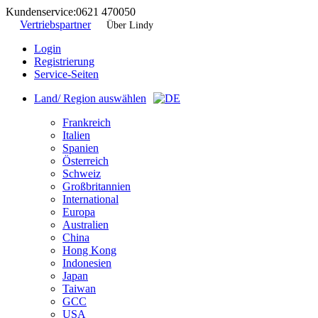
Kundenservice:
0621 470050
Vertriebspartner
Über Lindy
Login
Registrierung
Service-Seiten
Land/ Region auswählen
Frankreich
Italien
Spanien
Österreich
Schweiz
Großbritannien
International
Europa
Australien
China
Hong Kong
Indonesien
Japan
Taiwan
GCC
USA