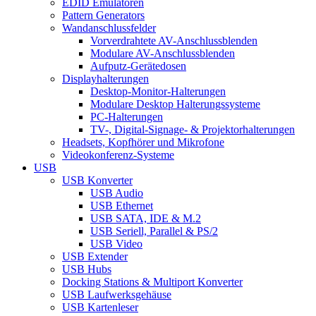
EDID Emulatoren
Pattern Generators
Wandanschlussfelder
Vorverdrahtete AV-Anschlussblenden
Modulare AV-Anschlussblenden
Aufputz-Gerätedosen
Displayhalterungen
Desktop-Monitor-Halterungen
Modulare Desktop Halterungssysteme
PC-Halterungen
TV-, Digital-Signage- & Projektorhalterungen
Headsets, Kopfhörer und Mikrofone
Videokonferenz-Systeme
USB
USB Konverter
USB Audio
USB Ethernet
USB SATA, IDE & M.2
USB Seriell, Parallel & PS/2
USB Video
USB Extender
USB Hubs
Docking Stations & Multiport Konverter
USB Laufwerksgehäuse
USB Kartenleser