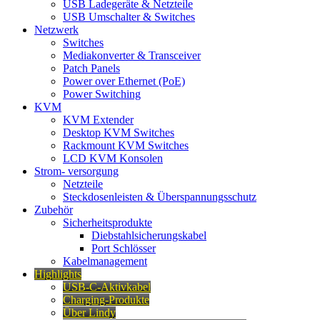
USB Ladegeräte & Netzteile
USB Umschalter & Switches
Netzwerk
Switches
Mediakonverter & Transceiver
Patch Panels
Power over Ethernet (PoE)
Power Switching
KVM
KVM Extender
Desktop KVM Switches
Rackmount KVM Switches
LCD KVM Konsolen
Strom- versorgung
Netzteile
Steckdosenleisten & Überspannungsschutz
Zubehör
Sicherheitsprodukte
Diebstahlsicherungskabel
Port Schlösser
Kabelmanagement
Highlights
USB-C-Aktivkabel
Charging-Produkte
Über Lindy