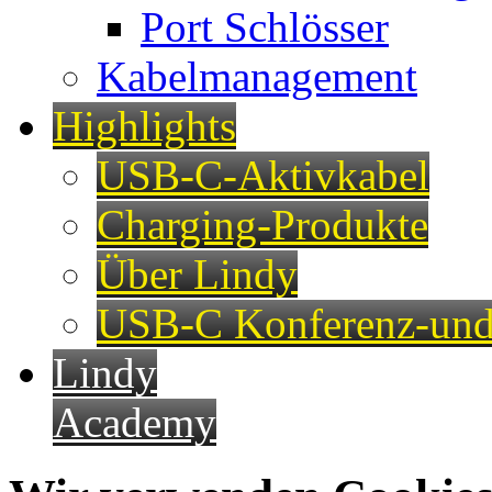
Port Schlösser
Kabelmanagement
Highlights
USB-C-Aktivkabel
Charging-Produkte
Über Lindy
USB-C Konferenz-und
Lindy
Academy