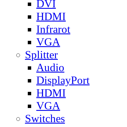
DVI
HDMI
Infrarot
VGA
Splitter
Audio
DisplayPort
HDMI
VGA
Switches