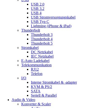
USB 2.0
USB 3.2
USB 4
USB Stromversorgungskabel
USB Typ C
Lightning (iPhone & iPad)
Thunderbolt
Thunderbolt 3
Thunderbolt 4
Thunderbolt 5
Stromkabel
DC Netzkabel
IEC Netzkabel
E-Auto Ladekabel
Telekommunikation
RJ12
Telefon
I/O
Interne Stromkabel & -adapter
KVM & PS/2
SATA
Seriell & Parallel
Audio & Video
Konverter & Scaler