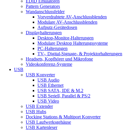
EDID Emulatoren
Pattern Generators
Wandanschlussfelder
Vorverdrahtete AV-Anschlussblenden
Modulare AV-Anschlussblenden
Aufputz-Gerätedosen
Displayhalterungen
Desktop-Monitor-Halterungen
Modulare Desktop Halterungssysteme
PC-Halterungen
TV-, Digital-Signage- & Projektorhalterungen
Headsets, Kopfhörer und Mikrofone
Videokonferenz-Systeme
USB
USB Konverter
USB Audio
USB Ethernet
USB SATA, IDE & M.2
USB Seriell, Parallel & PS/2
USB Video
USB Extender
USB Hubs
Docking Stations & Multiport Konverter
USB Laufwerksgehäuse
USB Kartenleser