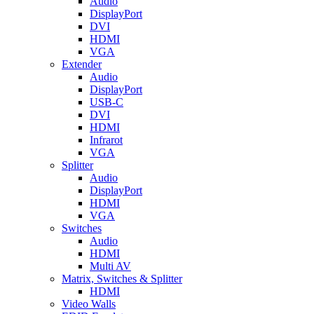
Audio
DisplayPort
DVI
HDMI
VGA
Extender
Audio
DisplayPort
USB-C
DVI
HDMI
Infrarot
VGA
Splitter
Audio
DisplayPort
HDMI
VGA
Switches
Audio
HDMI
Multi AV
Matrix, Switches & Splitter
HDMI
Video Walls