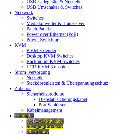
USB Ladegeräte & Netzteile
USB Umschalter & Switches
Netzwerk
Switches
Mediakonverter & Transceiver
Patch Panels
Power over Ethernet (PoE)
Power Switching
KVM
KVM Extender
Desktop KVM Switches
Rackmount KVM Switches
LCD KVM Konsolen
Strom- versorgung
Netzteile
Steckdosenleisten & Überspannungsschutz
Zubehör
Sicherheitsprodukte
Diebstahlsicherungskabel
Port Schlösser
Kabelmanagement
Highlights
USB-C-Aktivkabel
Charging-Produkte
Über Lindy