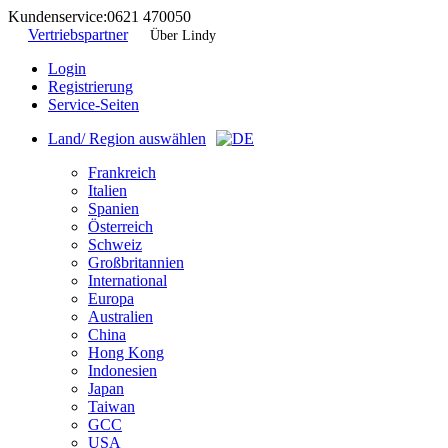
Kundenservice:
0621 470050
Vertriebspartner
Über Lindy
Login
Registrierung
Service-Seiten
Land/ Region auswählen
Frankreich
Italien
Spanien
Österreich
Schweiz
Großbritannien
International
Europa
Australien
China
Hong Kong
Indonesien
Japan
Taiwan
GCC
USA