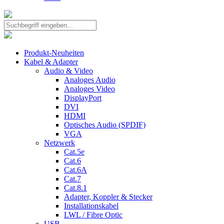
Produkt-Neuheiten
Kabel & Adapter
Audio & Video
Analoges Audio
Analoges Video
DisplayPort
DVI
HDMI
Optisches Audio (SPDIF)
VGA
Netzwerk
Cat.5e
Cat.6
Cat.6A
Cat.7
Cat.8.1
Adapter, Koppler & Stecker
Installationskabel
LWL / Fibre Optic
USB