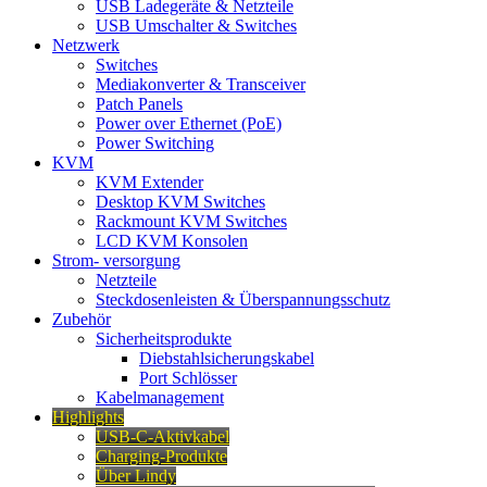
USB Ladegeräte & Netzteile
USB Umschalter & Switches
Netzwerk
Switches
Mediakonverter & Transceiver
Patch Panels
Power over Ethernet (PoE)
Power Switching
KVM
KVM Extender
Desktop KVM Switches
Rackmount KVM Switches
LCD KVM Konsolen
Strom- versorgung
Netzteile
Steckdosenleisten & Überspannungsschutz
Zubehör
Sicherheitsprodukte
Diebstahlsicherungskabel
Port Schlösser
Kabelmanagement
Highlights
USB-C-Aktivkabel
Charging-Produkte
Über Lindy