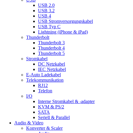
USB 2.0
USB 3.2
USB 4
USB Stromversorgungskabel
USB Typ C
Lightning (iPhone & iPad)
Thunderbolt
Thunderbolt 3
Thunderbolt 4
Thunderbolt 5
Stromkabel
DC Netzkabel
IEC Netzkabel
E-Auto Ladekabel
Telekommunikation
RJ12
Telefon
I/O
Interne Stromkabel & -adapter
KVM & PS/2
SATA
Seriell & Parallel
Audio & Video
Konverter & Scaler