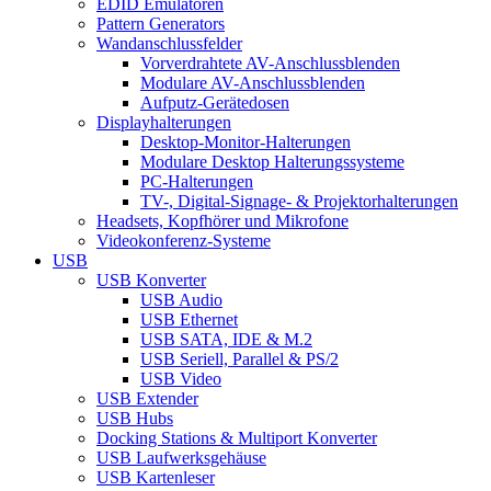
EDID Emulatoren
Pattern Generators
Wandanschlussfelder
Vorverdrahtete AV-Anschlussblenden
Modulare AV-Anschlussblenden
Aufputz-Gerätedosen
Displayhalterungen
Desktop-Monitor-Halterungen
Modulare Desktop Halterungssysteme
PC-Halterungen
TV-, Digital-Signage- & Projektorhalterungen
Headsets, Kopfhörer und Mikrofone
Videokonferenz-Systeme
USB
USB Konverter
USB Audio
USB Ethernet
USB SATA, IDE & M.2
USB Seriell, Parallel & PS/2
USB Video
USB Extender
USB Hubs
Docking Stations & Multiport Konverter
USB Laufwerksgehäuse
USB Kartenleser