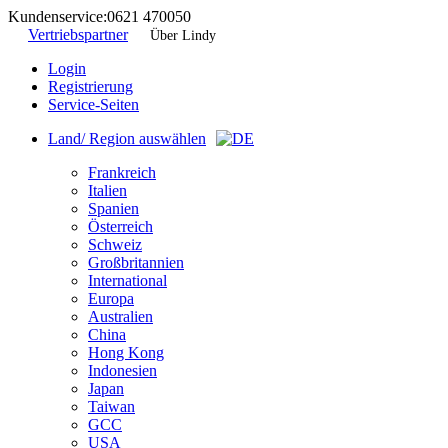
Kundenservice:
0621 470050
Vertriebspartner
Über Lindy
Login
Registrierung
Service-Seiten
Land/ Region auswählen
Frankreich
Italien
Spanien
Österreich
Schweiz
Großbritannien
International
Europa
Australien
China
Hong Kong
Indonesien
Japan
Taiwan
GCC
USA