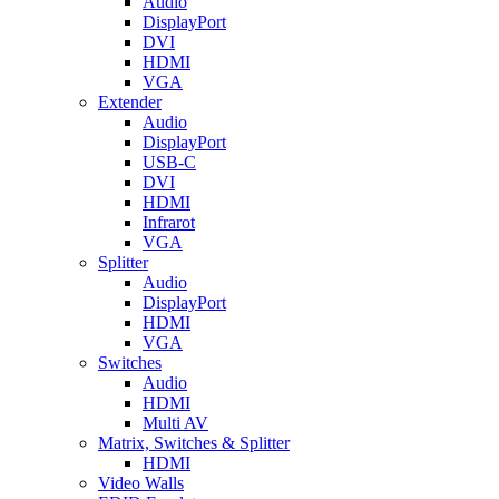
Audio
DisplayPort
DVI
HDMI
VGA
Extender
Audio
DisplayPort
USB-C
DVI
HDMI
Infrarot
VGA
Splitter
Audio
DisplayPort
HDMI
VGA
Switches
Audio
HDMI
Multi AV
Matrix, Switches & Splitter
HDMI
Video Walls