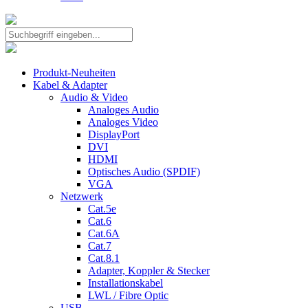
Produkt-Neuheiten
Kabel & Adapter
Audio & Video
Analoges Audio
Analoges Video
DisplayPort
DVI
HDMI
Optisches Audio (SPDIF)
VGA
Netzwerk
Cat.5e
Cat.6
Cat.6A
Cat.7
Cat.8.1
Adapter, Koppler & Stecker
Installationskabel
LWL / Fibre Optic
USB