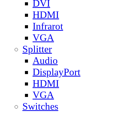
DVI
HDMI
Infrarot
VGA
Splitter
Audio
DisplayPort
HDMI
VGA
Switches