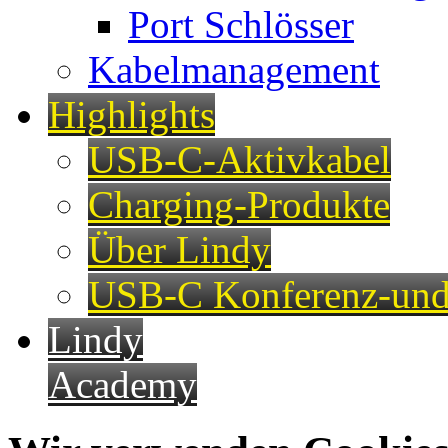
Port Schlösser
Kabelmanagement
Highlights
USB-C-Aktivkabel
Charging-Produkte
Über Lindy
USB-C Konferenz-und
Lindy
Academy