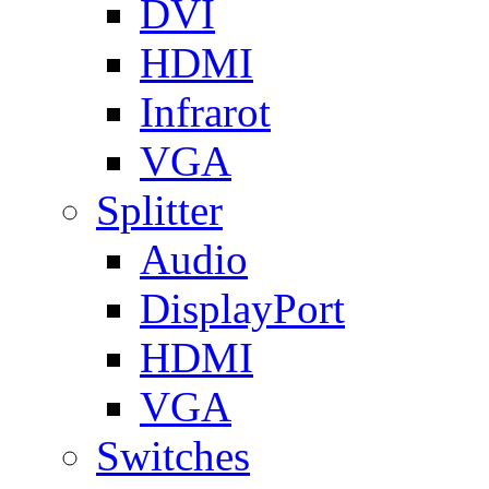
DVI
HDMI
Infrarot
VGA
Splitter
Audio
DisplayPort
HDMI
VGA
Switches