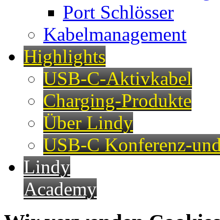
Port Schlösser
Kabelmanagement
Highlights
USB-C-Aktivkabel
Charging-Produkte
Über Lindy
USB-C Konferenz-und
Lindy
Academy