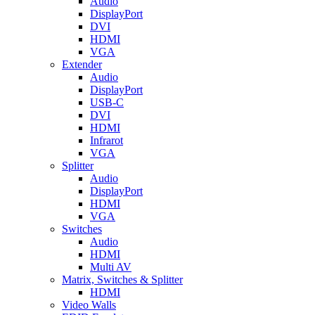
Audio
DisplayPort
DVI
HDMI
VGA
Extender
Audio
DisplayPort
USB-C
DVI
HDMI
Infrarot
VGA
Splitter
Audio
DisplayPort
HDMI
VGA
Switches
Audio
HDMI
Multi AV
Matrix, Switches & Splitter
HDMI
Video Walls