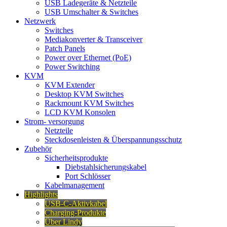
USB Ladegeräte & Netzteile
USB Umschalter & Switches
Netzwerk
Switches
Mediakonverter & Transceiver
Patch Panels
Power over Ethernet (PoE)
Power Switching
KVM
KVM Extender
Desktop KVM Switches
Rackmount KVM Switches
LCD KVM Konsolen
Strom- versorgung
Netzteile
Steckdosenleisten & Überspannungsschutz
Zubehör
Sicherheitsprodukte
Diebstahlsicherungskabel
Port Schlösser
Kabelmanagement
Highlights
USB-C-Aktivkabel
Charging-Produkte
Über Lindy