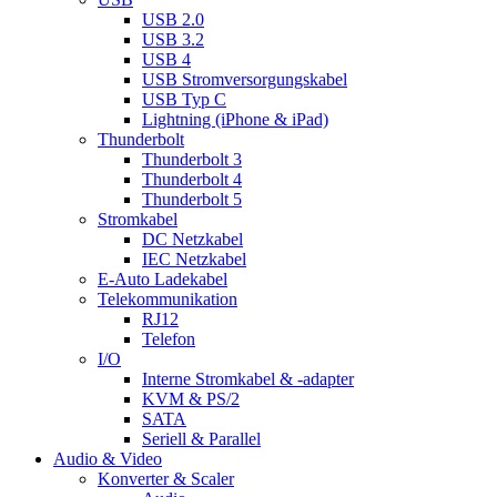
USB 2.0
USB 3.2
USB 4
USB Stromversorgungskabel
USB Typ C
Lightning (iPhone & iPad)
Thunderbolt
Thunderbolt 3
Thunderbolt 4
Thunderbolt 5
Stromkabel
DC Netzkabel
IEC Netzkabel
E-Auto Ladekabel
Telekommunikation
RJ12
Telefon
I/O
Interne Stromkabel & -adapter
KVM & PS/2
SATA
Seriell & Parallel
Audio & Video
Konverter & Scaler