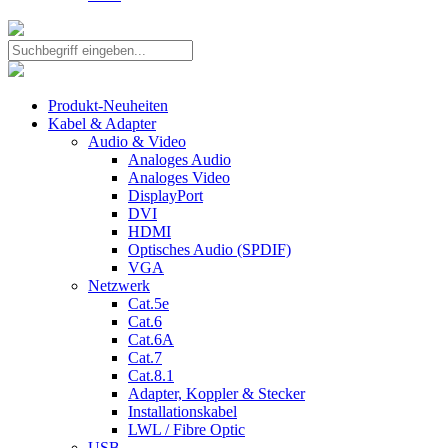
Produkt-Neuheiten
Kabel & Adapter
Audio & Video
Analoges Audio
Analoges Video
DisplayPort
DVI
HDMI
Optisches Audio (SPDIF)
VGA
Netzwerk
Cat.5e
Cat.6
Cat.6A
Cat.7
Cat.8.1
Adapter, Koppler & Stecker
Installationskabel
LWL / Fibre Optic
USB