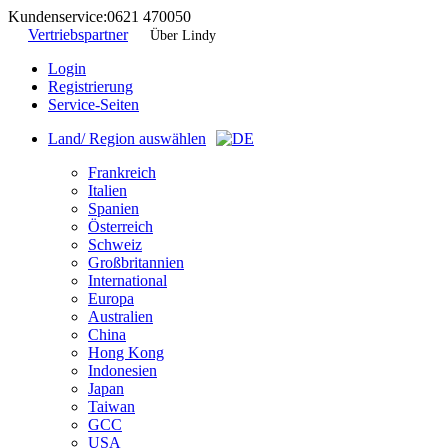
Kundenservice:
0621 470050
Vertriebspartner
Über Lindy
Login
Registrierung
Service-Seiten
Land/ Region auswählen
Frankreich
Italien
Spanien
Österreich
Schweiz
Großbritannien
International
Europa
Australien
China
Hong Kong
Indonesien
Japan
Taiwan
GCC
USA