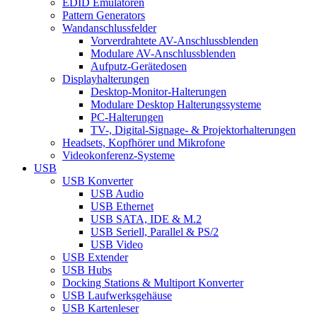
EDID Emulatoren
Pattern Generators
Wandanschlussfelder
Vorverdrahtete AV-Anschlussblenden
Modulare AV-Anschlussblenden
Aufputz-Gerätedosen
Displayhalterungen
Desktop-Monitor-Halterungen
Modulare Desktop Halterungssysteme
PC-Halterungen
TV-, Digital-Signage- & Projektorhalterungen
Headsets, Kopfhörer und Mikrofone
Videokonferenz-Systeme
USB
USB Konverter
USB Audio
USB Ethernet
USB SATA, IDE & M.2
USB Seriell, Parallel & PS/2
USB Video
USB Extender
USB Hubs
Docking Stations & Multiport Konverter
USB Laufwerksgehäuse
USB Kartenleser