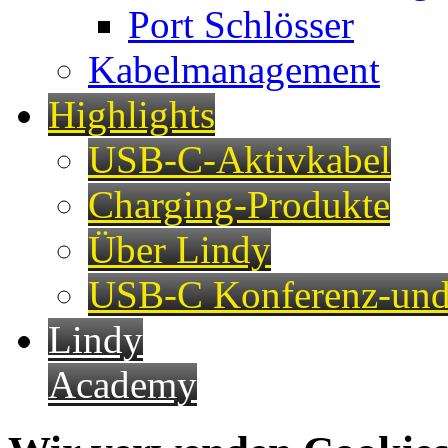
Port Schlösser
Kabelmanagement
Highlights
USB-C-Aktivkabel
Charging-Produkte
Über Lindy
USB-C Konferenz-und
Lindy
Academy