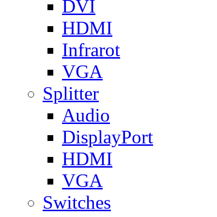
DVI
HDMI
Infrarot
VGA
Splitter
Audio
DisplayPort
HDMI
VGA
Switches