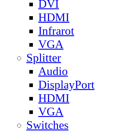
DVI
HDMI
Infrarot
VGA
Splitter
Audio
DisplayPort
HDMI
VGA
Switches