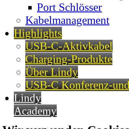
Port Schlösser
Kabelmanagement
Highlights
USB-C-Aktivkabel
Charging-Produkte
Über Lindy
USB-C Konferenz-und
Lindy
Academy