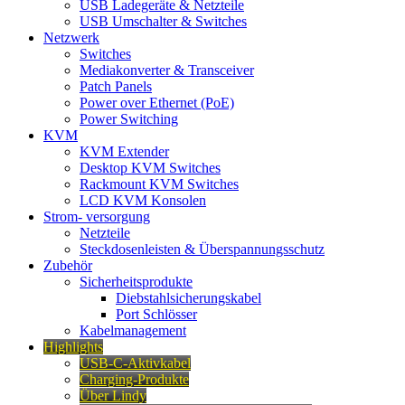
USB Ladegeräte & Netzteile
USB Umschalter & Switches
Netzwerk
Switches
Mediakonverter & Transceiver
Patch Panels
Power over Ethernet (PoE)
Power Switching
KVM
KVM Extender
Desktop KVM Switches
Rackmount KVM Switches
LCD KVM Konsolen
Strom- versorgung
Netzteile
Steckdosenleisten & Überspannungsschutz
Zubehör
Sicherheitsprodukte
Diebstahlsicherungskabel
Port Schlösser
Kabelmanagement
Highlights
USB-C-Aktivkabel
Charging-Produkte
Über Lindy