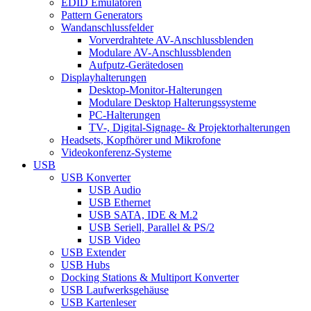
EDID Emulatoren
Pattern Generators
Wandanschlussfelder
Vorverdrahtete AV-Anschlussblenden
Modulare AV-Anschlussblenden
Aufputz-Gerätedosen
Displayhalterungen
Desktop-Monitor-Halterungen
Modulare Desktop Halterungssysteme
PC-Halterungen
TV-, Digital-Signage- & Projektorhalterungen
Headsets, Kopfhörer und Mikrofone
Videokonferenz-Systeme
USB
USB Konverter
USB Audio
USB Ethernet
USB SATA, IDE & M.2
USB Seriell, Parallel & PS/2
USB Video
USB Extender
USB Hubs
Docking Stations & Multiport Konverter
USB Laufwerksgehäuse
USB Kartenleser