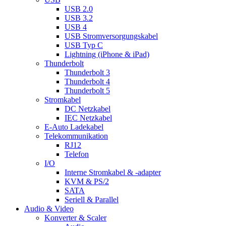
USB 2.0
USB 3.2
USB 4
USB Stromversorgungskabel
USB Typ C
Lightning (iPhone & iPad)
Thunderbolt
Thunderbolt 3
Thunderbolt 4
Thunderbolt 5
Stromkabel
DC Netzkabel
IEC Netzkabel
E-Auto Ladekabel
Telekommunikation
RJ12
Telefon
I/O
Interne Stromkabel & -adapter
KVM & PS/2
SATA
Seriell & Parallel
Audio & Video
Konverter & Scaler