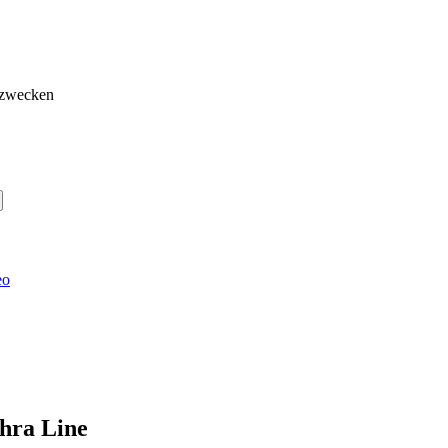
gzwecken
eo
hra Line