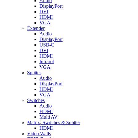
Audio
DisplayPort
DVI
HDMI
VGA
Extender
Audio
DisplayPort
USB-C
DVI
HDMI
Infrarot
VGA
Splitter
Audio
DisplayPort
HDMI
VGA
Switches
Audio
HDMI
Multi AV
Matrix, Switches & Splitter
HDMI
Video Walls