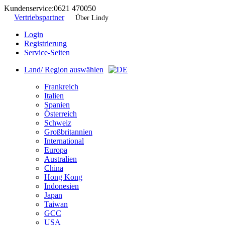
Kundenservice:
0621 470050
Vertriebspartner
Über Lindy
Login
Registrierung
Service-Seiten
Land/ Region auswählen
Frankreich
Italien
Spanien
Österreich
Schweiz
Großbritannien
International
Europa
Australien
China
Hong Kong
Indonesien
Japan
Taiwan
GCC
USA