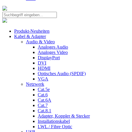
Produkt-Neuheiten
Kabel & Adapter
Audio & Video
Analoges Audio
Analoges Video
DisplayPort
DVI
HDMI
Optisches Audio (SPDIF)
VGA
Netzwerk
Cat.5e
Cat.6
Cat.6A
Cat.7
Cat.8.1
Adapter, Koppler & Stecker
Installationskabel
LWL / Fibre Optic
USB