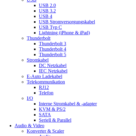
USB 2.0
USB 3.2
USB 4
USB Stromversorgungskabel
USB Typ C
Lightning (iPhone & iPad)
Thunderbolt
Thunderbolt 3
Thunderbolt 4
Thunderbolt 5
Stromkabel
DC Netzkabel
IEC Netzkabel
E-Auto Ladekabel
Telekommunikation
RJ12
Telefon
I/O
Interne Stromkabel & -adapter
KVM & PS/2
SATA
Seriell & Parallel
Audio & Video
Konverter & Scaler