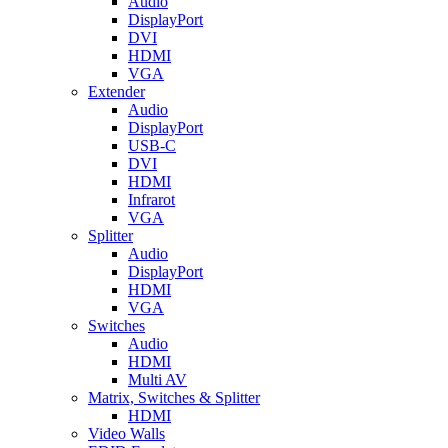
Audio
DisplayPort
DVI
HDMI
VGA
Extender
Audio
DisplayPort
USB-C
DVI
HDMI
Infrarot
VGA
Splitter
Audio
DisplayPort
HDMI
VGA
Switches
Audio
HDMI
Multi AV
Matrix, Switches & Splitter
HDMI
Video Walls