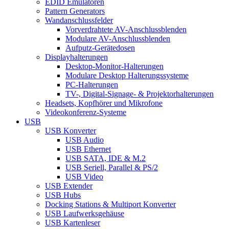
EDID Emulatoren
Pattern Generators
Wandanschlussfelder
Vorverdrahtete AV-Anschlussblenden
Modulare AV-Anschlussblenden
Aufputz-Gerätedosen
Displayhalterungen
Desktop-Monitor-Halterungen
Modulare Desktop Halterungssysteme
PC-Halterungen
TV-, Digital-Signage- & Projektorhalterungen
Headsets, Kopfhörer und Mikrofone
Videokonferenz-Systeme
USB
USB Konverter
USB Audio
USB Ethernet
USB SATA, IDE & M.2
USB Seriell, Parallel & PS/2
USB Video
USB Extender
USB Hubs
Docking Stations & Multiport Konverter
USB Laufwerksgehäuse
USB Kartenleser