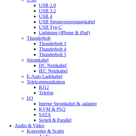
USB 2.0
USB 3.2
USB 4
USB Stromversorgungskabel
USB Typ C
Lightning (iPhone & iPad)
Thunderbolt
Thunderbolt 3
Thunderbolt 4
Thunderbolt 5
Stromkabel
DC Netzkabel
IEC Netzkabel
E-Auto Ladekabel
Telekommunikation
RJ12
Telefon
I/O
Interne Stromkabel & -adapter
KVM & PS/2
SATA
Seriell & Parallel
Audio & Video
Konverter & Scaler