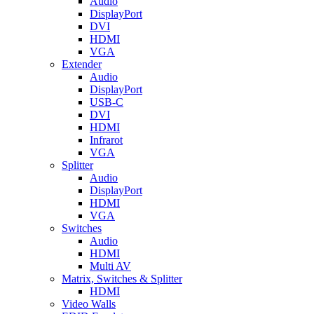
Audio
DisplayPort
DVI
HDMI
VGA
Extender
Audio
DisplayPort
USB-C
DVI
HDMI
Infrarot
VGA
Splitter
Audio
DisplayPort
HDMI
VGA
Switches
Audio
HDMI
Multi AV
Matrix, Switches & Splitter
HDMI
Video Walls