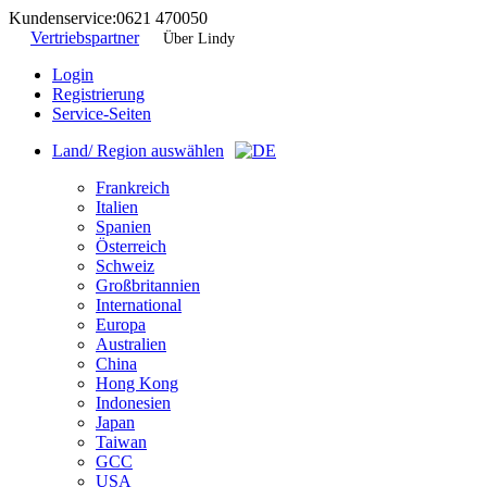
Kundenservice:
0621 470050
Vertriebspartner
Über Lindy
Login
Registrierung
Service-Seiten
Land/ Region auswählen
Frankreich
Italien
Spanien
Österreich
Schweiz
Großbritannien
International
Europa
Australien
China
Hong Kong
Indonesien
Japan
Taiwan
GCC
USA