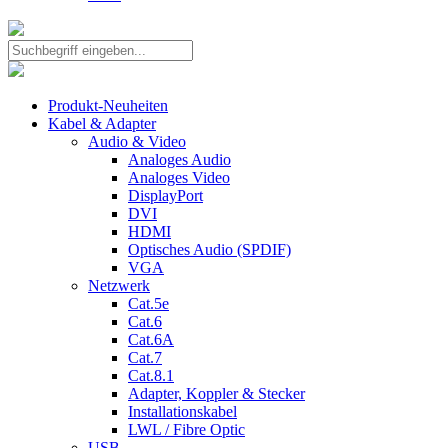
Produkt-Neuheiten
Kabel & Adapter
Audio & Video
Analoges Audio
Analoges Video
DisplayPort
DVI
HDMI
Optisches Audio (SPDIF)
VGA
Netzwerk
Cat.5e
Cat.6
Cat.6A
Cat.7
Cat.8.1
Adapter, Koppler & Stecker
Installationskabel
LWL / Fibre Optic
USB