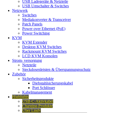
USB Ladegeräte & Netzteile
USB Umschalter & Switches
Netzwerk
Switches
Mediakonverter & Transceiver
Patch Panels
Power over Ethernet (PoE)
Power Switching
KVM
KVM Extender
Desktop KVM Switches
Rackmount KVM Switches
LCD KVM Konsolen
Strom- versorgung
Netzteile
Steckdosenleisten & Überspannungsschutz
Zubehör
Sicherheitsprodukte
Diebstahlsicherungskabel
Port Schlösser
Kabelmanagement
Highlights
USB-C-Aktivkabel
Charging-Produkte
Über Lindy