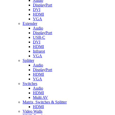
Audio
DisplayPort
DVI
HDMI
VGA
Extender
Audio
DisplayPort
USB-C
DVI
HDMI
Infrarot
VGA
Splitter
Audio
DisplayPort
HDMI
VGA
Switches
Audio
HDMI
Multi AV
Matrix, Switches & Splitter
HDMI
Video Walls