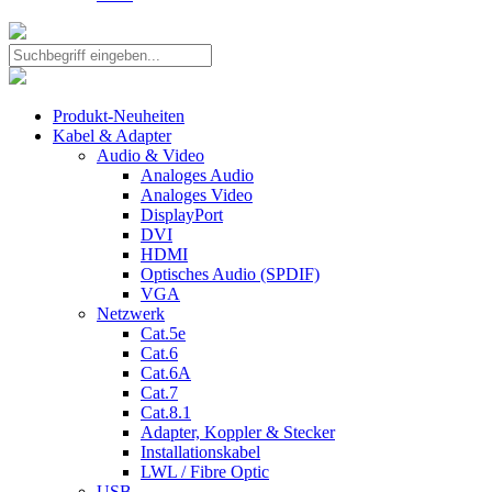
Produkt-Neuheiten
Kabel & Adapter
Audio & Video
Analoges Audio
Analoges Video
DisplayPort
DVI
HDMI
Optisches Audio (SPDIF)
VGA
Netzwerk
Cat.5e
Cat.6
Cat.6A
Cat.7
Cat.8.1
Adapter, Koppler & Stecker
Installationskabel
LWL / Fibre Optic
USB