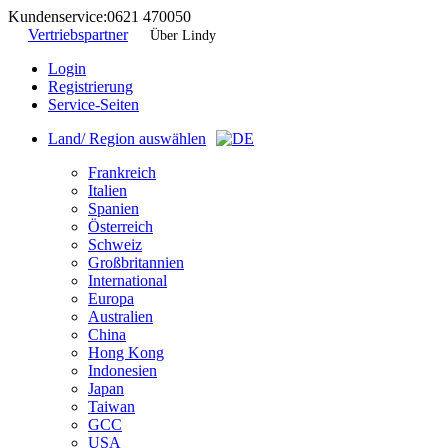
Kundenservice:
0621 470050
Vertriebspartner
Über Lindy
Login
Registrierung
Service-Seiten
Land/ Region auswählen
Frankreich
Italien
Spanien
Österreich
Schweiz
Großbritannien
International
Europa
Australien
China
Hong Kong
Indonesien
Japan
Taiwan
GCC
USA