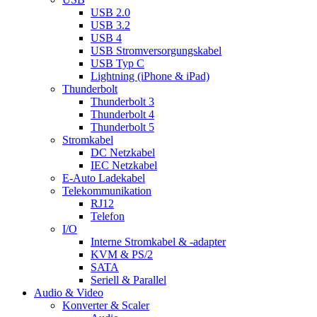
USB 2.0
USB 3.2
USB 4
USB Stromversorgungskabel
USB Typ C
Lightning (iPhone & iPad)
Thunderbolt
Thunderbolt 3
Thunderbolt 4
Thunderbolt 5
Stromkabel
DC Netzkabel
IEC Netzkabel
E-Auto Ladekabel
Telekommunikation
RJ12
Telefon
I/O
Interne Stromkabel & -adapter
KVM & PS/2
SATA
Seriell & Parallel
Audio & Video
Konverter & Scaler