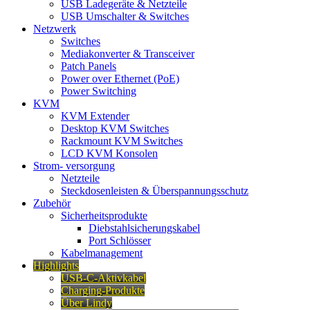
USB Ladegeräte & Netzteile
USB Umschalter & Switches
Netzwerk
Switches
Mediakonverter & Transceiver
Patch Panels
Power over Ethernet (PoE)
Power Switching
KVM
KVM Extender
Desktop KVM Switches
Rackmount KVM Switches
LCD KVM Konsolen
Strom- versorgung
Netzteile
Steckdosenleisten & Überspannungsschutz
Zubehör
Sicherheitsprodukte
Diebstahlsicherungskabel
Port Schlösser
Kabelmanagement
Highlights
USB-C-Aktivkabel
Charging-Produkte
Über Lindy