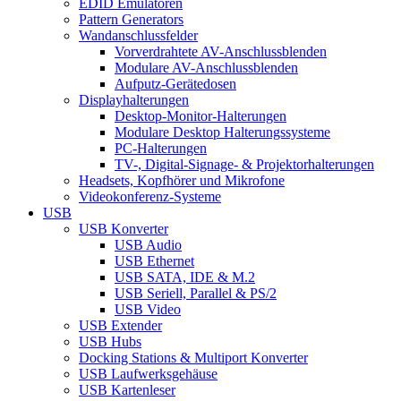
EDID Emulatoren
Pattern Generators
Wandanschlussfelder
Vorverdrahtete AV-Anschlussblenden
Modulare AV-Anschlussblenden
Aufputz-Gerätedosen
Displayhalterungen
Desktop-Monitor-Halterungen
Modulare Desktop Halterungssysteme
PC-Halterungen
TV-, Digital-Signage- & Projektorhalterungen
Headsets, Kopfhörer und Mikrofone
Videokonferenz-Systeme
USB
USB Konverter
USB Audio
USB Ethernet
USB SATA, IDE & M.2
USB Seriell, Parallel & PS/2
USB Video
USB Extender
USB Hubs
Docking Stations & Multiport Konverter
USB Laufwerksgehäuse
USB Kartenleser