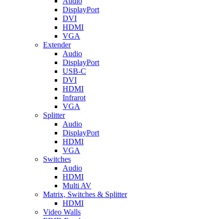
Audio
DisplayPort
DVI
HDMI
VGA
Extender
Audio
DisplayPort
USB-C
DVI
HDMI
Infrarot
VGA
Splitter
Audio
DisplayPort
HDMI
VGA
Switches
Audio
HDMI
Multi AV
Matrix, Switches & Splitter
HDMI
Video Walls