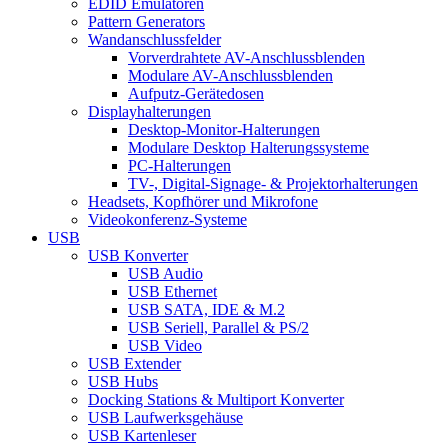
EDID Emulatoren
Pattern Generators
Wandanschlussfelder
Vorverdrahtete AV-Anschlussblenden
Modulare AV-Anschlussblenden
Aufputz-Gerätedosen
Displayhalterungen
Desktop-Monitor-Halterungen
Modulare Desktop Halterungssysteme
PC-Halterungen
TV-, Digital-Signage- & Projektorhalterungen
Headsets, Kopfhörer und Mikrofone
Videokonferenz-Systeme
USB
USB Konverter
USB Audio
USB Ethernet
USB SATA, IDE & M.2
USB Seriell, Parallel & PS/2
USB Video
USB Extender
USB Hubs
Docking Stations & Multiport Konverter
USB Laufwerksgehäuse
USB Kartenleser