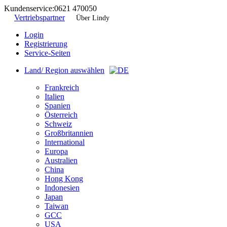
Kundenservice:
0621 470050
Vertriebspartner
Über Lindy
Login
Registrierung
Service-Seiten
Land/ Region auswählen
Frankreich
Italien
Spanien
Österreich
Schweiz
Großbritannien
International
Europa
Australien
China
Hong Kong
Indonesien
Japan
Taiwan
GCC
USA