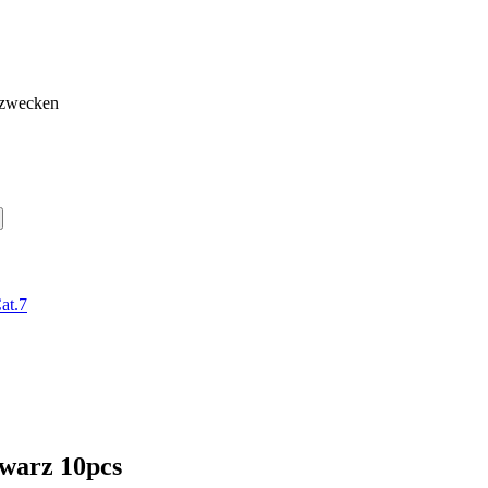
gzwecken
at.7
warz 10pcs