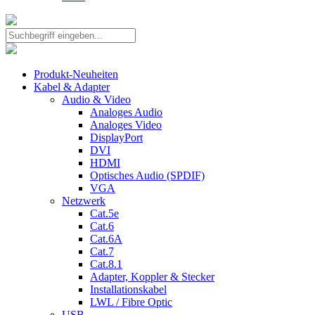
Produkt-Neuheiten
Kabel & Adapter
Audio & Video
Analoges Audio
Analoges Video
DisplayPort
DVI
HDMI
Optisches Audio (SPDIF)
VGA
Netzwerk
Cat.5e
Cat.6
Cat.6A
Cat.7
Cat.8.1
Adapter, Koppler & Stecker
Installationskabel
LWL / Fibre Optic
USB