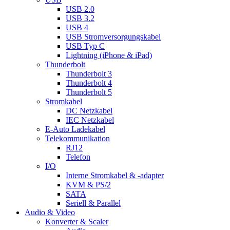
USB 2.0
USB 3.2
USB 4
USB Stromversorgungskabel
USB Typ C
Lightning (iPhone & iPad)
Thunderbolt
Thunderbolt 3
Thunderbolt 4
Thunderbolt 5
Stromkabel
DC Netzkabel
IEC Netzkabel
E-Auto Ladekabel
Telekommunikation
RJ12
Telefon
I/O
Interne Stromkabel & -adapter
KVM & PS/2
SATA
Seriell & Parallel
Audio & Video
Konverter & Scaler