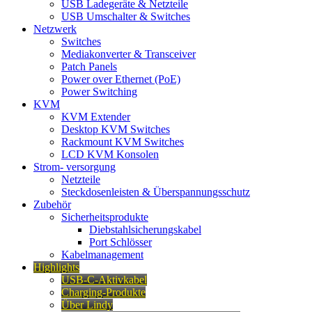
USB Ladegeräte & Netzteile
USB Umschalter & Switches
Netzwerk
Switches
Mediakonverter & Transceiver
Patch Panels
Power over Ethernet (PoE)
Power Switching
KVM
KVM Extender
Desktop KVM Switches
Rackmount KVM Switches
LCD KVM Konsolen
Strom- versorgung
Netzteile
Steckdosenleisten & Überspannungsschutz
Zubehör
Sicherheitsprodukte
Diebstahlsicherungskabel
Port Schlösser
Kabelmanagement
Highlights
USB-C-Aktivkabel
Charging-Produkte
Über Lindy