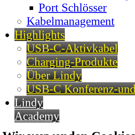
Port Schlösser
Kabelmanagement
Highlights
USB-C-Aktivkabel
Charging-Produkte
Über Lindy
USB-C Konferenz-und
Lindy
Academy