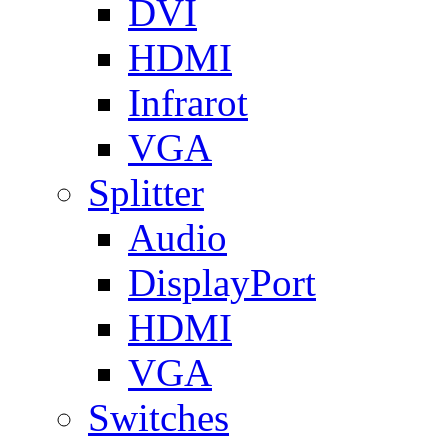
DVI
HDMI
Infrarot
VGA
Splitter
Audio
DisplayPort
HDMI
VGA
Switches