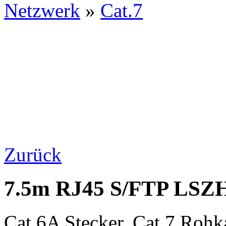
Netzwerk
»
Cat.7
Zurück
7.5m RJ45 S/FTP LSZH 
Cat.6A Stecker, Cat.7 Rohk