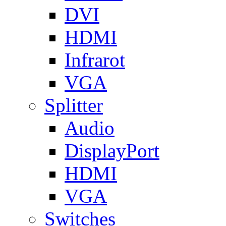
DVI
HDMI
Infrarot
VGA
Splitter
Audio
DisplayPort
HDMI
VGA
Switches