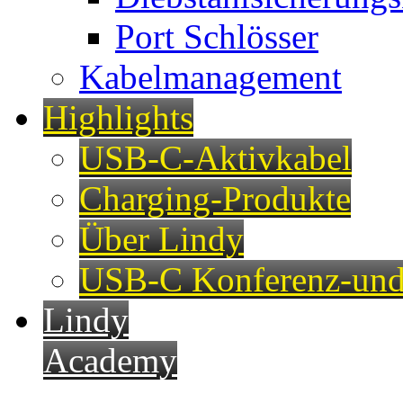
Port Schlösser
Kabelmanagement
Highlights
USB-C-Aktivkabel
Charging-Produkte
Über Lindy
USB-C Konferenz-und
Lindy
Academy