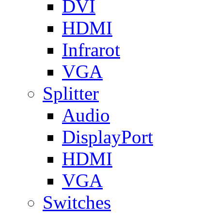
DVI
HDMI
Infrarot
VGA
Splitter
Audio
DisplayPort
HDMI
VGA
Switches