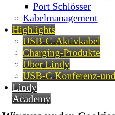
Port Schlösser
Kabelmanagement
Highlights
USB-C-Aktivkabel
Charging-Produkte
Über Lindy
USB-C Konferenz-und
Lindy
Academy