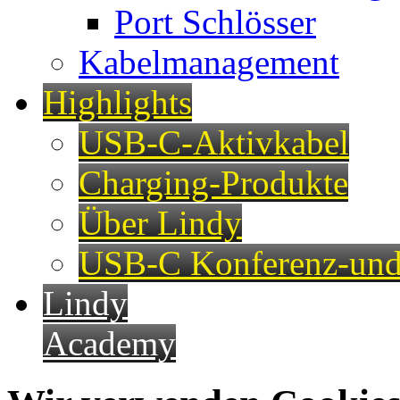
Port Schlösser
Kabelmanagement
Highlights
USB-C-Aktivkabel
Charging-Produkte
Über Lindy
USB-C Konferenz-und
Lindy
Academy