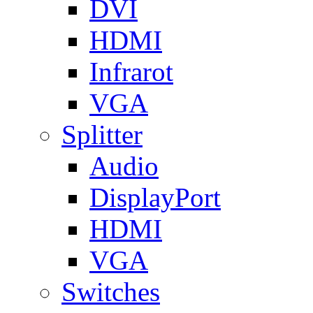
DVI
HDMI
Infrarot
VGA
Splitter
Audio
DisplayPort
HDMI
VGA
Switches