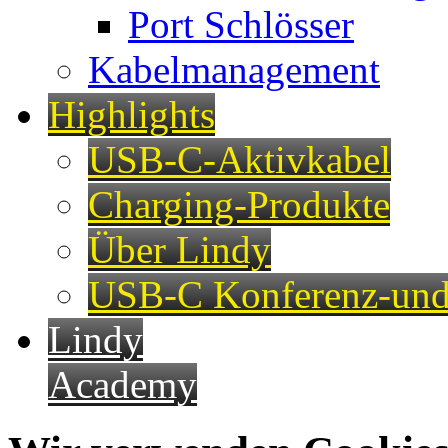
Port Schlösser
Kabelmanagement
Highlights
USB-C-Aktivkabel
Charging-Produkte
Über Lindy
USB-C Konferenz-und
Lindy
Academy