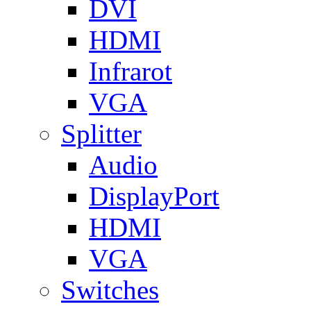
DVI
HDMI
Infrarot
VGA
Splitter
Audio
DisplayPort
HDMI
VGA
Switches