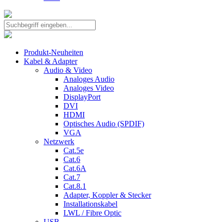
Produkt-Neuheiten
Kabel & Adapter
Audio & Video
Analoges Audio
Analoges Video
DisplayPort
DVI
HDMI
Optisches Audio (SPDIF)
VGA
Netzwerk
Cat.5e
Cat.6
Cat.6A
Cat.7
Cat.8.1
Adapter, Koppler & Stecker
Installationskabel
LWL / Fibre Optic
USB