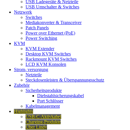
USB Ladegeräte & Netzteile
USB Umschalter & Switches
Netzwerk
Switches
Mediakonverter & Transceiver
Patch Panels
Power over Ethernet (PoE)
Power Switching
KVM
KVM Extender
Desktop KVM Switches
Rackmount KVM Switches
LCD KVM Konsolen
Strom- versorgung
Netzteile
Steckdosenleisten & Überspannungsschutz
Zubehör
Sicherheitsprodukte
Diebstahlsicherungskabel
Port Schlösser
Kabelmanagement
Highlights
USB-C-Aktivkabel
Charging-Produkte
Über Lindy