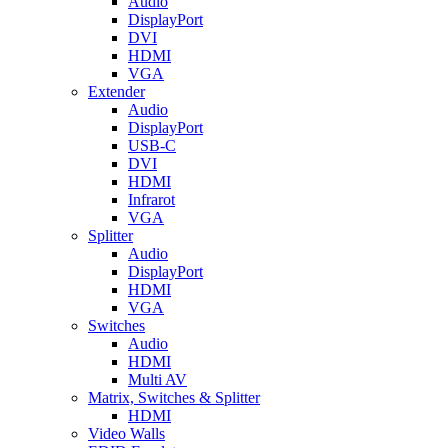
Audio
DisplayPort
DVI
HDMI
VGA
Extender
Audio
DisplayPort
USB-C
DVI
HDMI
Infrarot
VGA
Splitter
Audio
DisplayPort
HDMI
VGA
Switches
Audio
HDMI
Multi AV
Matrix, Switches & Splitter
HDMI
Video Walls