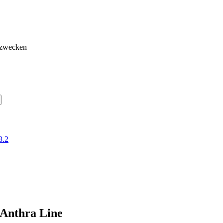
gzwecken
3.2
 Anthra Line