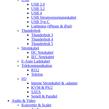
USB 2.0
USB 3.2
USB 4
USB Stromversorgungskabel
USB Typ C
Lightning (iPhone & iPad)
Thunderbolt
Thunderbolt 3
Thunderbolt 4
Thunderbolt 5
Stromkabel
DC Netzkabel
IEC Netzkabel
E-Auto Ladekabel
Telekommunikation
RJ12
Telefon
I/O
Interne Stromkabel & -adapter
KVM & PS/2
SATA
Seriell & Parallel
Audio & Video
Konverter & Scaler