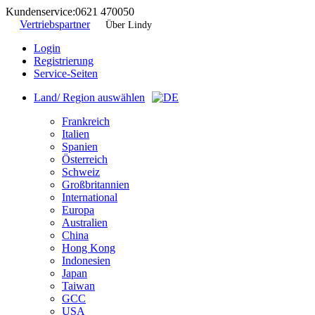
Kundenservice:
0621 470050
Vertriebspartner
Über Lindy
Login
Registrierung
Service-Seiten
Land/ Region auswählen
Frankreich
Italien
Spanien
Österreich
Schweiz
Großbritannien
International
Europa
Australien
China
Hong Kong
Indonesien
Japan
Taiwan
GCC
USA