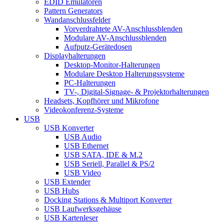
EDID Emulatoren
Pattern Generators
Wandanschlussfelder
Vorverdrahtete AV-Anschlussblenden
Modulare AV-Anschlussblenden
Aufputz-Gerätedosen
Displayhalterungen
Desktop-Monitor-Halterungen
Modulare Desktop Halterungssysteme
PC-Halterungen
TV-, Digital-Signage- & Projektorhalterungen
Headsets, Kopfhörer und Mikrofone
Videokonferenz-Systeme
USB
USB Konverter
USB Audio
USB Ethernet
USB SATA, IDE & M.2
USB Seriell, Parallel & PS/2
USB Video
USB Extender
USB Hubs
Docking Stations & Multiport Konverter
USB Laufwerksgehäuse
USB Kartenleser